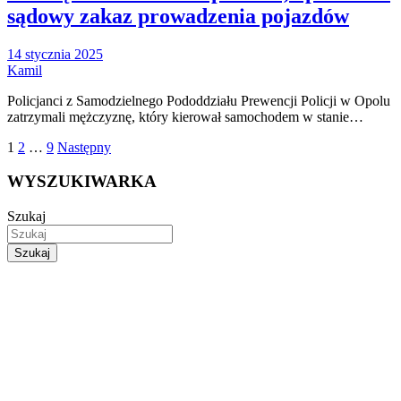
sądowy zakaz prowadzenia pojazdów
14 stycznia 2025
Kamil
Policjanci z Samodzielnego Pododdziału Prewencji Policji w Opolu
zatrzymali mężczyznę, który kierował samochodem w stanie…
Stronicowanie
1
2
…
9
Następny
wpisów
WYSZUKIWARKA
Szukaj
Szukaj