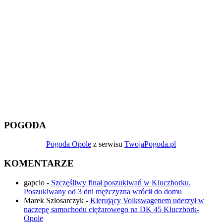
POGODA
Pogoda Opole
z serwisu
TwojaPogoda.pl
KOMENTARZE
gapcio
-
Szczęśliwy finał poszukiwań w Kluczborku.
Poszukiwany od 3 dni mężczyzna wrócił do domu
Marek Szlosarczyk
-
Kierujący Volkswagenem uderzył w
naczepę samochodu ciężarowego na DK 45 Kluczbork-
Opole