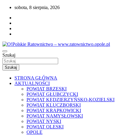
Przejdź
sobota, 8 sierpnia, 2026
do
treści
Portal opolskiego i polskiego ratownictwa.
Szukaj
O!Polskie Ratownictwo –
www.ratownictwo.opole.pl
Szukaj
STRONA GŁÓWNA
AKTUALNOŚCI
POWIAT BRZESKI
POWIAT GŁUBCZYCKI
POWIAT KĘDZIERZYŃSKO-KOZIELSKI
POWIAT KLUCZBORSKI
POWIAT KRAPKOWICKI
POWIAT NAMYSŁOWSKI
POWIAT NYSKI
POWIAT OLESKI
OPOLE