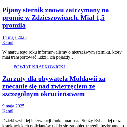
Pijany sternik znowu zatrzymany na
promie w Zdzieszowicach. Miał 1,5
promila
14 maja 2025
Kamil
W marcu tego roku informowaliśmy o nietrzeźwym sterniku, który
miał transportować ludzi i ich pojazdy…
POWIAT KRAPKOWICKI
Zarzuty dla obywatela Mołdawii za
znęcanie się nad zwierzęciem ze
szczególnym okrucieństwem
9 maja 2025
Kamil
Dzięki szybkiej interwencji funkcjonariusza Straży Rybackiej oraz
krapkowickich policjantów udało się zapobiec tragedii bezbronnego