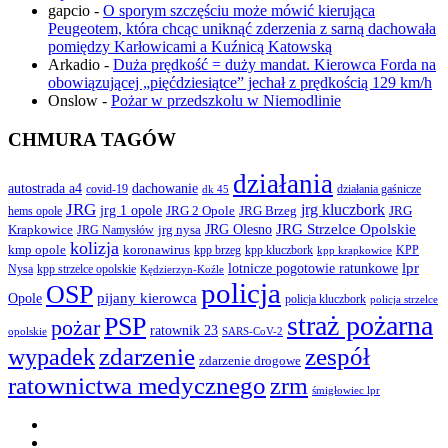
gapcio
-
O sporym szczęściu może mówić kierująca
Peugeotem, która chcąc uniknąć zderzenia z sarną dachowała
pomiędzy Karłowicami a Kuźnicą Katowską
Arkadio
-
Duża prędkość = duży mandat. Kierowca Forda na
obowiązującej „pięćdziesiątce” jechał z prędkością 129 km/h
Onslow
-
Pożar w przedszkolu w Niemodlinie
CHMURA TAGÓW
działania
autostrada a4
dachowanie
covid-19
działania gaśnicze
dk 45
JRG
jrg kluczbork
jrg 1 opole
JRG 2 Opole
JRG Brzeg
JRG
hems opole
JRG Olesno
JRG Strzelce Opolskie
Krapkowice
jrg nysa
JRG Namysłów
kolizja
koronawirus
kmp opole
kpp brzeg
KPP
kpp kluczbork
kpp krapkowice
lotnicze pogotowie ratunkowe
lpr
Nysa
kpp strzelce opolskie
Kędzierzyn-Koźle
policja
OSP
pijany kierowca
Opole
policja kluczbork
policja strzelce
straż pożarna
PSP
pożar
ratownik 23
opolskie
SARS-CoV-2
zdarzenie
wypadek
zespół
zdarzenie drogowe
ratownictwa medycznego
zrm
śmigłowiec lpr