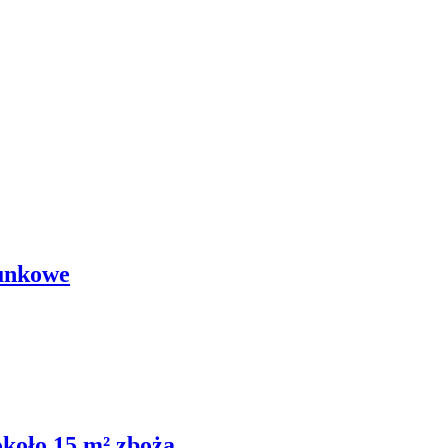
tunkowe
koło 15 m² zboża