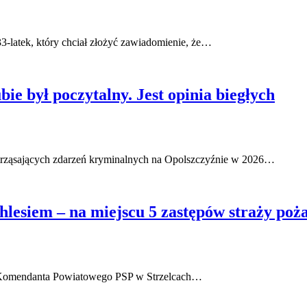
3-latek, który chciał złożyć zawiadomienie, że…
e był poczytalny. Jest opinia biegłych
trząsających zdarzeń kryminalnych na Opolszczyźnie w 2026…
lesiem – na miejscu 5 zastępów straży poż
a Komendanta Powiatowego PSP w Strzelcach…