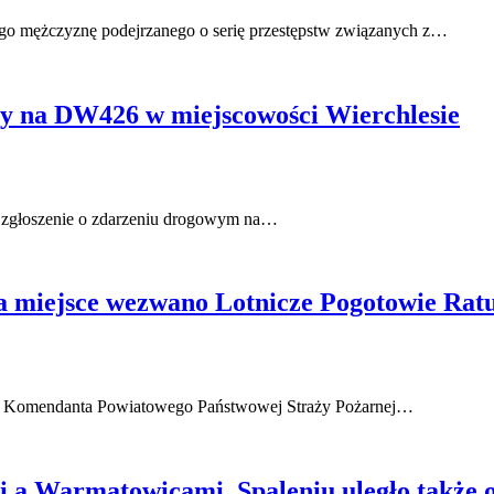
ego mężczyznę podejrzanego o serię przestępstw związanych z…
py na DW426 w miejscowości Wierchlesie
ły zgłoszenie o zdarzeniu drogowym na…
Na miejsce wezwano Lotnicze Pogotowie Ra
nia Komendanta Powiatowego Państwowej Straży Pożarnej…
 a Warmątowicami. Spaleniu uległo także o