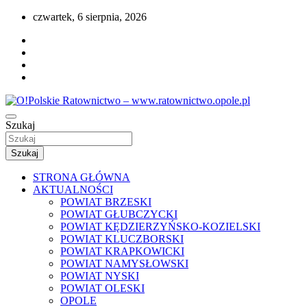
Przejdź
czwartek, 6 sierpnia, 2026
do
treści
Portal opolskiego i polskiego ratownictwa.
Szukaj
O!Polskie Ratownictwo – www.ratownictwo
Szukaj
STRONA GŁÓWNA
AKTUALNOŚCI
POWIAT BRZESKI
POWIAT GŁUBCZYCKI
POWIAT KĘDZIERZYŃSKO-KOZIELSKI
POWIAT KLUCZBORSKI
POWIAT KRAPKOWICKI
POWIAT NAMYSŁOWSKI
POWIAT NYSKI
POWIAT OLESKI
OPOLE