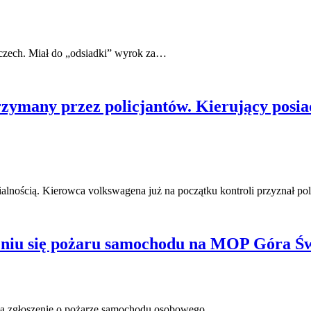
mczech. Miał do „odsiadki” wyrok za…
rzymany przez policjantów. Kierujący posi
alnością. Kierowca volkswagena już na początku kontroli przyznał po
ieniu się pożaru samochodu na MOP Góra Ś
mała zgłoszenie o pożarze samochodu osobowego…