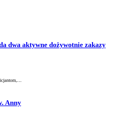
ada dwa aktywne dożywotnie zakazy
licjantom,…
w. Anny