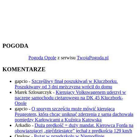
POGODA
Pogoda Opole
z serwisu
TwojaPogoda.pl
KOMENTARZE
gapcio
-
Szczęśliwy finał poszukiwań w Kluczborku.
Poszukiwany od 3 dni mężczyzna wrócił do domu
Marek Szlosarczyk
-
Kierujący Volkswagenem uderzył w
naczepę samochodu ciężarowego na DK 45 Kluczbork-
Opole
gapcio
-
O sporym szczęściu może mówić kierująca
Peugeotem, która chcąc uniknąć zderzenia z sarną dachowała
pomiędzy Karłowicami a Kuźnicą Katowską
Arkadio
-
Duża prędkość = duży mandat. Kierowca Forda na
obowiązującej „pięćdziesiątce” jechał z prędkością 129 km/h
Onslow
-
Pożar w przedszkolu w Niemodlinie