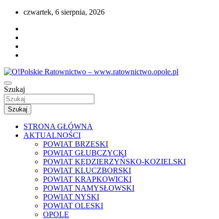
Przejdź
czwartek, 6 sierpnia, 2026
do
treści
Portal opolskiego i polskiego ratownictwa.
Szukaj
O!Polskie Ratownictwo –
www.ratownictwo.opole.pl
Szukaj
STRONA GŁÓWNA
AKTUALNOŚCI
POWIAT BRZESKI
POWIAT GŁUBCZYCKI
POWIAT KĘDZIERZYŃSKO-KOZIELSKI
POWIAT KLUCZBORSKI
POWIAT KRAPKOWICKI
POWIAT NAMYSŁOWSKI
POWIAT NYSKI
POWIAT OLESKI
OPOLE