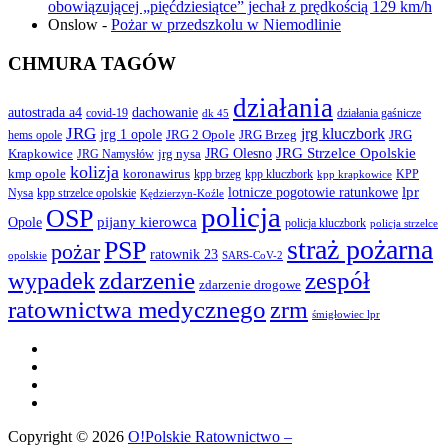
obowiązującej „pięćdziesiątce” jechał z prędkością 129 km/h
Onslow
-
Pożar w przedszkolu w Niemodlinie
CHMURA TAGÓW
działania
autostrada a4
dachowanie
covid-19
działania gaśnicze
dk 45
JRG
jrg kluczbork
jrg 1 opole
JRG 2 Opole
JRG Brzeg
JRG
hems opole
JRG Olesno
JRG Strzelce Opolskie
Krapkowice
jrg nysa
JRG Namysłów
kolizja
koronawirus
kmp opole
kpp brzeg
KPP
kpp kluczbork
kpp krapkowice
lotnicze pogotowie ratunkowe
lpr
Nysa
kpp strzelce opolskie
Kędzierzyn-Koźle
policja
OSP
pijany kierowca
Opole
policja kluczbork
policja strzelce
straż pożarna
PSP
pożar
ratownik 23
opolskie
SARS-CoV-2
zdarzenie
wypadek
zespół
zdarzenie drogowe
ratownictwa medycznego
zrm
śmigłowiec lpr
Copyright © 2026
O!Polskie Ratownictwo –