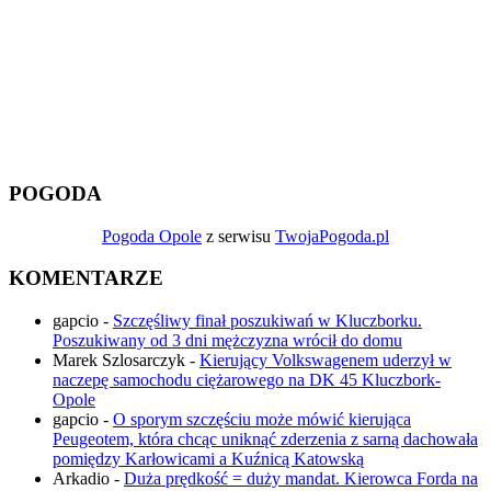
POGODA
Pogoda Opole
z serwisu
TwojaPogoda.pl
KOMENTARZE
gapcio
-
Szczęśliwy finał poszukiwań w Kluczborku.
Poszukiwany od 3 dni mężczyzna wrócił do domu
Marek Szlosarczyk
-
Kierujący Volkswagenem uderzył w
naczepę samochodu ciężarowego na DK 45 Kluczbork-
Opole
gapcio
-
O sporym szczęściu może mówić kierująca
Peugeotem, która chcąc uniknąć zderzenia z sarną dachowała
pomiędzy Karłowicami a Kuźnicą Katowską
Arkadio
-
Duża prędkość = duży mandat. Kierowca Forda na