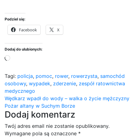
Podziel się:
Facebook
X
Dodaj do ulubionych:
Wczytywanie…
Tagi:
policja
,
pomoc
,
rower
,
rowerzysta
,
samochód
osobowy
,
wypadek
,
zderzenie
,
zespół ratownictwa
medycznego
Nawigacja
Wędkarz wpadł do wody – walka o życie mężczyzny
Pożar altany w Suchym Borze
wpisu
Dodaj komentarz
Twój adres email nie zostanie opublikowany.
Wymagane pola są oznaczone
*