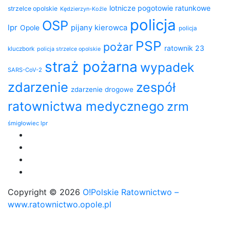
lotnicze pogotowie ratunkowe
strzelce opolskie
Kędzierzyn-Koźle
policja
OSP
lpr
pijany kierowca
Opole
policja
PSP
pożar
ratownik 23
kluczbork
policja strzelce opolskie
straż pożarna
wypadek
SARS-CoV-2
zdarzenie
zespół
zdarzenie drogowe
ratownictwa medycznego
zrm
śmigłowiec lpr
Copyright © 2026
O!Polskie Ratownictwo –
www.ratownictwo.opole.pl