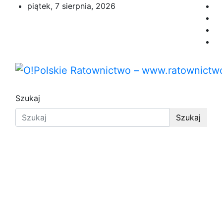
Przejdź
piątek, 7 sierpnia, 2026
do
treści
O!Polskie Ratownictwo – w
Portal opolskiego i polskiego ratownictwa.
Szukaj
Szukaj