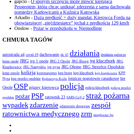
gapcio
-
O sporym szczęściu może mówić kierująca
Peugeotem, która chcąc uniknąć zderzenia z sarną dachowała
pomiędzy Karłowicami a Kuźnicą Katowską
Arkadio
-
Duża prędkość = duży mandat. Kierowca Forda na
obowiązującej „pięćdziesiątce” jechał z prędkością 129 km/h
Onslow
-
Pożar w przedszkolu w Niemodlinie
CHMURA TAGÓW
działania
autostrada a4
dachowanie
covid-19
działania gaśnicze
dk 45
JRG
jrg kluczbork
jrg 1 opole
JRG 2 Opole
JRG Brzeg
JRG
hems opole
JRG Olesno
JRG Strzelce Opolskie
Krapkowice
jrg nysa
JRG Namysłów
kolizja
koronawirus
kmp opole
kpp brzeg
KPP
kpp kluczbork
kpp krapkowice
lotnicze pogotowie ratunkowe
lpr
Nysa
kpp strzelce opolskie
Kędzierzyn-Koźle
policja
OSP
pijany kierowca
Opole
policja kluczbork
policja strzelce
straż pożarna
PSP
pożar
ratownik 23
opolskie
SARS-CoV-2
zdarzenie
wypadek
zespół
zdarzenie drogowe
ratownictwa medycznego
zrm
śmigłowiec lpr