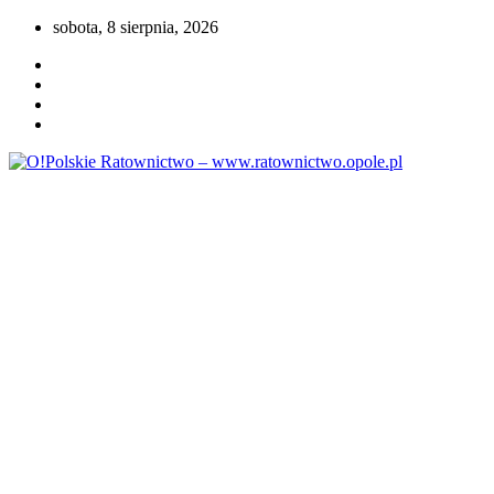
Przejdź
sobota, 8 sierpnia, 2026
do
treści
Portal opolskiego i polskiego ratownictwa.
O!Polskie Ratownictwo –
www.ratownictwo.opole.pl