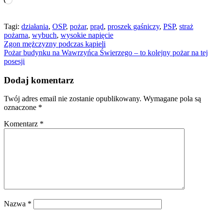
Tagi:
działania
,
OSP
,
pożar
,
prąd
,
proszek gaśniczy
,
PSP
,
straż
pożarna
,
wybuch
,
wysokie napięcie
Nawigacja
Zgon mężczyzny podczas kąpieli
Pożar budynku na Wawrzyńca Świerzego – to kolejny pożar na tej
wpisu
posesji
Dodaj komentarz
Twój adres email nie zostanie opublikowany.
Wymagane pola są
oznaczone
*
Komentarz
*
Nazwa
*