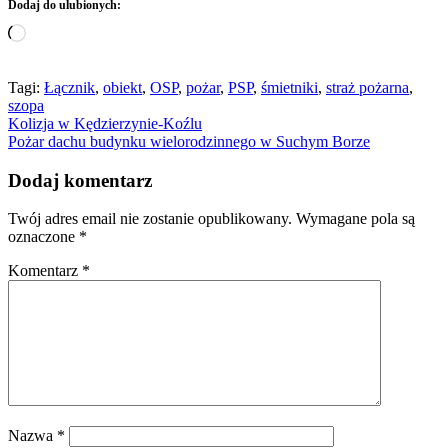
Dodaj do ulubionych:
Wczytywanie…
Tagi:
Łącznik
,
obiekt
,
OSP
,
pożar
,
PSP
,
śmietniki
,
straż pożarna
,
szopa
Nawigacja
Kolizja w Kędzierzynie-Koźlu
Pożar dachu budynku wielorodzinnego w Suchym Borze
wpisu
Dodaj komentarz
Twój adres email nie zostanie opublikowany.
Wymagane pola są
oznaczone
*
Komentarz
*
Nazwa
*