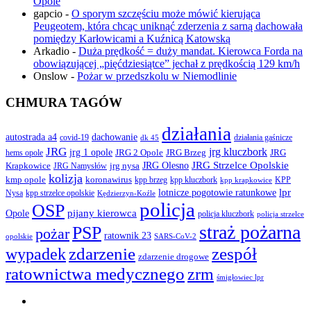
Opole
gapcio
-
O sporym szczęściu może mówić kierująca
Peugeotem, która chcąc uniknąć zderzenia z sarną dachowała
pomiędzy Karłowicami a Kuźnicą Katowską
Arkadio
-
Duża prędkość = duży mandat. Kierowca Forda na
obowiązującej „pięćdziesiątce” jechał z prędkością 129 km/h
Onslow
-
Pożar w przedszkolu w Niemodlinie
CHMURA TAGÓW
działania
autostrada a4
dachowanie
covid-19
działania gaśnicze
dk 45
JRG
jrg kluczbork
jrg 1 opole
JRG 2 Opole
JRG Brzeg
JRG
hems opole
JRG Olesno
JRG Strzelce Opolskie
Krapkowice
jrg nysa
JRG Namysłów
kolizja
koronawirus
kmp opole
kpp brzeg
KPP
kpp kluczbork
kpp krapkowice
lotnicze pogotowie ratunkowe
lpr
Nysa
kpp strzelce opolskie
Kędzierzyn-Koźle
policja
OSP
pijany kierowca
Opole
policja kluczbork
policja strzelce
straż pożarna
PSP
pożar
ratownik 23
opolskie
SARS-CoV-2
zdarzenie
wypadek
zespół
zdarzenie drogowe
ratownictwa medycznego
zrm
śmigłowiec lpr