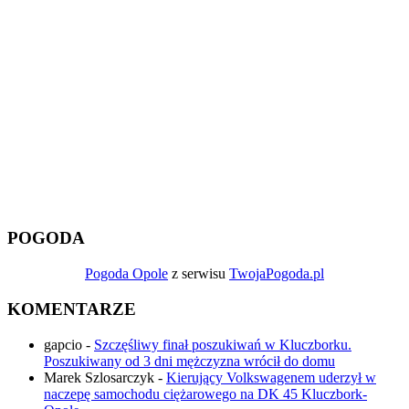
POGODA
Pogoda Opole
z serwisu
TwojaPogoda.pl
KOMENTARZE
gapcio
-
Szczęśliwy finał poszukiwań w Kluczborku.
Poszukiwany od 3 dni mężczyzna wrócił do domu
Marek Szlosarczyk
-
Kierujący Volkswagenem uderzył w
naczepę samochodu ciężarowego na DK 45 Kluczbork-