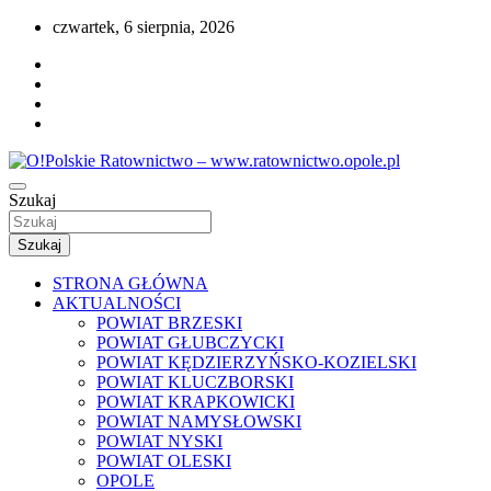
Przejdź
czwartek, 6 sierpnia, 2026
do
treści
Portal opolskiego i polskiego ratownictwa.
Szukaj
O!Polskie Ratownictwo –
www.ratownictwo.opole.pl
Szukaj
STRONA GŁÓWNA
AKTUALNOŚCI
POWIAT BRZESKI
POWIAT GŁUBCZYCKI
POWIAT KĘDZIERZYŃSKO-KOZIELSKI
POWIAT KLUCZBORSKI
POWIAT KRAPKOWICKI
POWIAT NAMYSŁOWSKI
POWIAT NYSKI
POWIAT OLESKI
OPOLE