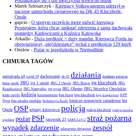
Poszukiwany od 3 dni mężczyzna wrócił do domu
Marek Szlosarczyk
-
Kierujący Volkswagenem uderzył w
naczepę samochodu ciężarowego na DK 45 Kluczbork-
Opole
gapcio
-
O sporym szczęściu może mówić kierująca
Peugeotem, która chcąc uniknąć zderzenia z sarną dachowała
pomiędzy Karłowicami a Kuźnicą Katowską
Arkadio
-
Duża prędkość = duży mandat. Kierowca Forda na
obowiązującej „pięćdziesiątce” jechał z prędkością 129 km/h
Onslow
-
Pożar w przedszkolu w Niemodlinie
CHMURA TAGÓW
działania
autostrada a4
dachowanie
covid-19
działania gaśnicze
dk 45
JRG
jrg kluczbork
jrg 1 opole
JRG 2 Opole
JRG Brzeg
JRG
hems opole
JRG Olesno
JRG Strzelce Opolskie
Krapkowice
jrg nysa
JRG Namysłów
kolizja
koronawirus
kmp opole
kpp brzeg
KPP
kpp kluczbork
kpp krapkowice
lotnicze pogotowie ratunkowe
lpr
Nysa
kpp strzelce opolskie
Kędzierzyn-Koźle
policja
OSP
pijany kierowca
Opole
policja kluczbork
policja strzelce
straż pożarna
PSP
pożar
ratownik 23
opolskie
SARS-CoV-2
zdarzenie
wypadek
zespół
zdarzenie drogowe