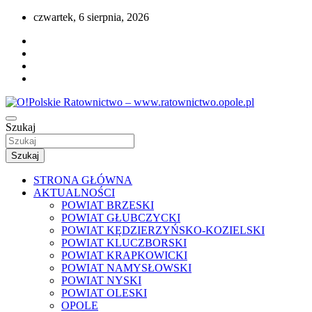
Przejdź
czwartek, 6 sierpnia, 2026
do
treści
Portal opolskiego i polskiego ratownictwa.
Szukaj
O!Polskie Ratownictwo –
www.ratownictwo.opole.pl
Szukaj
STRONA GŁÓWNA
AKTUALNOŚCI
POWIAT BRZESKI
POWIAT GŁUBCZYCKI
POWIAT KĘDZIERZYŃSKO-KOZIELSKI
POWIAT KLUCZBORSKI
POWIAT KRAPKOWICKI
POWIAT NAMYSŁOWSKI
POWIAT NYSKI
POWIAT OLESKI
OPOLE