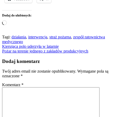
Dodaj do ulubionych:
Wczytywanie…
Tagi:
działania
,
interwencja
,
straż pożarna
,
zespół ratownictwa
medycznego
Nawigacja
Kierująca polo uderzyła w latarnię
Pożar na terenie jednego z zakładów produkcyjnych
wpisu
Dodaj komentarz
Twój adres email nie zostanie opublikowany.
Wymagane pola są
oznaczone
*
Komentarz
*