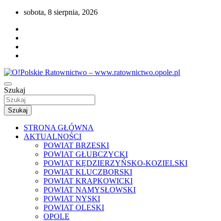
Przejdź
sobota, 8 sierpnia, 2026
do
treści
Portal opolskiego i polskiego ratownictwa.
Szukaj
O!Polskie Ratownictwo –
www.ratownictwo.opole.pl
Szukaj
STRONA GŁÓWNA
AKTUALNOŚCI
POWIAT BRZESKI
POWIAT GŁUBCZYCKI
POWIAT KĘDZIERZYŃSKO-KOZIELSKI
POWIAT KLUCZBORSKI
POWIAT KRAPKOWICKI
POWIAT NAMYSŁOWSKI
POWIAT NYSKI
POWIAT OLESKI
OPOLE