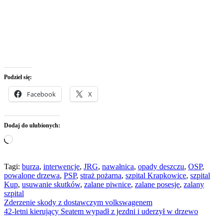
Podziel się:
Facebook
X
Dodaj do ulubionych:
Wczytywanie…
Tagi:
burza
,
interwencje
,
JRG
,
nawałnica
,
opady deszczu
,
OSP
,
powalone drzewa
,
PSP
,
straż pożarna
,
szpital Krapkowice
,
szpital
Kup
,
usuwanie skutków
,
zalane piwnice
,
zalane posesje
,
zalany
szpital
Nawigacja
Zderzenie skody z dostawczym volkswagenem
42-letni kierujący Seatem wypadł z jezdni i uderzył w drzewo
wpisu