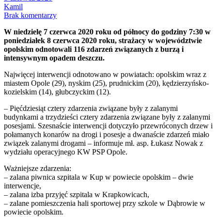
Kamil
Brak komentarzy
W niedzielę 7 czerwca 2020 roku od północy do godziny 7:30 w
poniedziałek 8 czerwca 2020 roku, strażacy w województwie
opolskim odnotowali 116 zdarzeń związanych z burzą i
intensywnym opadem deszczu.
Najwięcej interwencji odnotowano w powiatach: opolskim wraz z
miastem Opole (29), nyskim (25), prudnickim (20), kędzierzyńsko-
kozielskim (14), głubczyckim (12).
– Pięćdziesiąt cztery zdarzenia związane były z zalanymi
budynkami a trzydzieści cztery zdarzenia związane były z zalanymi
posesjami. Szesnaście interwencji dotyczyło przewróconych drzew i
połamanych konarów na drogi i posesje a dwanaście zdarzeń miało
związek zalanymi drogami – informuje mł. asp. Łukasz Nowak z
wydziału operacyjnego KW PSP Opole.
Ważniejsze zdarzenia:
– zalana piwnica szpitala w Kup w powiecie opolskim – dwie
interwencje,
– zalana izba przyjęć szpitala w Krapkowicach,
– zalane pomieszczenia hali sportowej przy szkole w Dąbrowie w
powiecie opolskim.