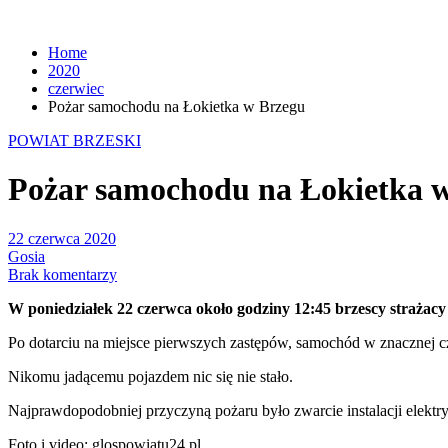
Home
2020
czerwiec
Pożar samochodu na Łokietka w Brzegu
POWIAT BRZESKI
Pożar samochodu na Łokietka 
22 czerwca 2020
Gosia
Brak komentarzy
W poniedziałek 22 czerwca około godziny 12:45 brzescy strażac
Po dotarciu na miejsce pierwszych zastępów, samochód w znacznej cz
Nikomu jadącemu pojazdem nic się nie stało.
Najprawdopodobniej przyczyną pożaru było zwarcie instalacji elektr
Foto i video: glospowiatu24.pl