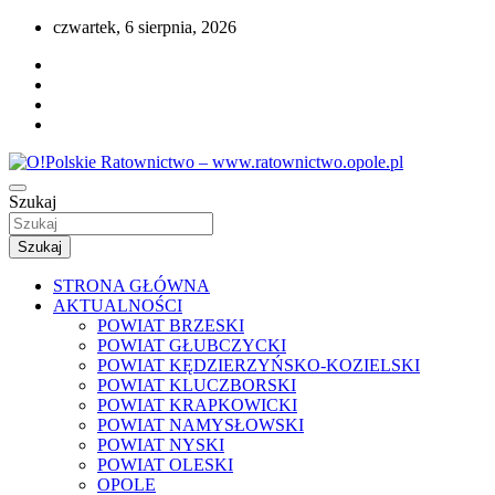
Przejdź
czwartek, 6 sierpnia, 2026
do
treści
Portal opolskiego i polskiego ratownictwa.
Szukaj
O!Polskie Ratownictwo – www.ratownictwo
Szukaj
STRONA GŁÓWNA
AKTUALNOŚCI
POWIAT BRZESKI
POWIAT GŁUBCZYCKI
POWIAT KĘDZIERZYŃSKO-KOZIELSKI
POWIAT KLUCZBORSKI
POWIAT KRAPKOWICKI
POWIAT NAMYSŁOWSKI
POWIAT NYSKI
POWIAT OLESKI
OPOLE