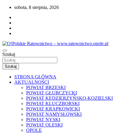
Przejdź
sobota, 8 sierpnia, 2026
do
treści
Portal opolskiego i polskiego ratownictwa.
Szukaj
O!Polskie Ratownictwo – www.ratownictwo
Szukaj
STRONA GŁÓWNA
AKTUALNOŚCI
POWIAT BRZESKI
POWIAT GŁUBCZYCKI
POWIAT KĘDZIERZYŃSKO-KOZIELSKI
POWIAT KLUCZBORSKI
POWIAT KRAPKOWICKI
POWIAT NAMYSŁOWSKI
POWIAT NYSKI
POWIAT OLESKI
OPOLE