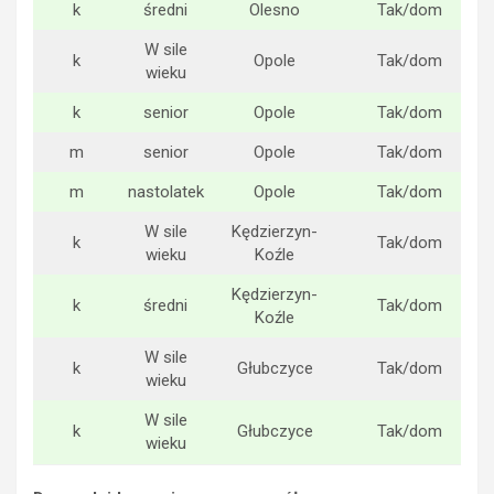
k
średni
Olesno
Tak/dom
W sile
k
Opole
Tak/dom
wieku
k
senior
Opole
Tak/dom
m
senior
Opole
Tak/dom
m
nastolatek
Opole
Tak/dom
W sile
Kędzierzyn-
k
Tak/dom
wieku
Koźle
Kędzierzyn-
k
średni
Tak/dom
Koźle
W sile
k
Głubczyce
Tak/dom
wieku
W sile
k
Głubczyce
Tak/dom
wieku