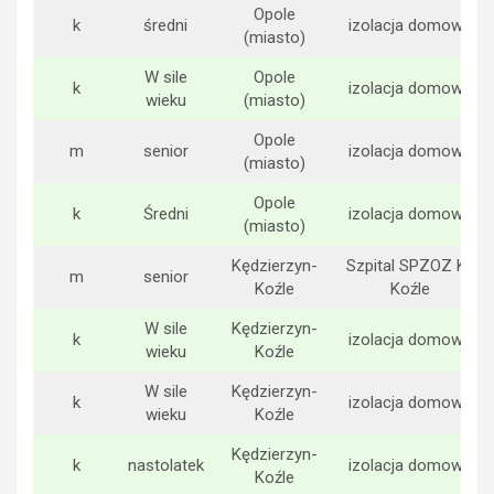
Opole
k
średni
izolacja domowa
(miasto)
W sile
Opole
k
izolacja domowa
wieku
(miasto)
Opole
m
senior
izolacja domowa
(miasto)
Opole
k
Średni
izolacja domowa
(miasto)
Kędzierzyn-
Szpital SPZOZ K-
m
senior
Koźle
Koźle
W sile
Kędzierzyn-
k
izolacja domowa
wieku
Koźle
W sile
Kędzierzyn-
k
izolacja domowa
wieku
Koźle
Kędzierzyn-
k
nastolatek
izolacja domowa
Koźle