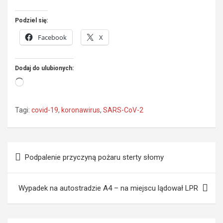
Podziel się:
Facebook
X
Dodaj do ulubionych:
Wczytywanie…
Tagi:
covid-19
,
koronawirus
,
SARS-CoV-2
Nawigacja
Podpalenie przyczyną pożaru sterty słomy
wpisu
Wypadek na autostradzie A4 – na miejscu lądował LPR