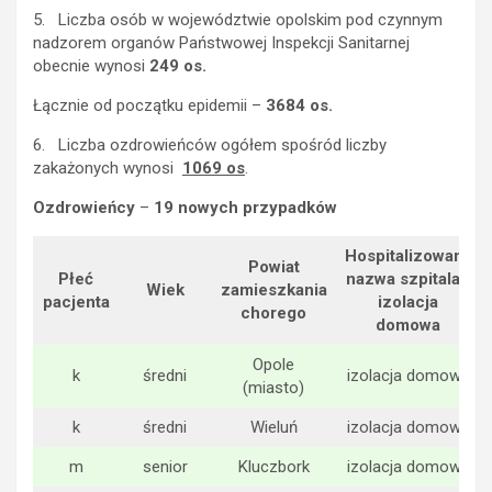
5. Liczba osób w województwie opolskim pod czynnym
nadzorem organów Państwowej Inspekcji Sanitarnej
obecnie wynosi
249 os.
Łącznie od początku epidemii –
3684 os.
6. Liczba ozdrowieńców ogółem spośród liczby
zakażonych wynosi
1069 os
.
Ozdrowieńcy
–
19 nowych przypadków
Hospitalizowany
Powiat
Płeć
nazwa szpitala /
Wiek
zamieszkania
pacjenta
izolacja
chorego
domowa
Opole
k
średni
izolacja domowa
(miasto)
k
średni
Wieluń
izolacja domowa
m
senior
Kluczbork
izolacja domowa