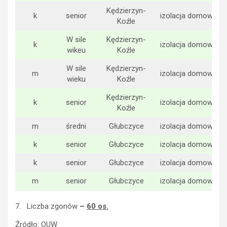
Kędzierzyn-
k
senior
izolacja domowa
Koźle
W sile
Kędzierzyn-
k
izolacja domowa
wikeu
Koźle
W sile
Kędzierzyn-
m
izolacja domowa
wieku
Koźle
Kędzierzyn-
k
senior
izolacja domowa
Koźle
m
średni
Głubczyce
izolacja domowa
k
senior
Głubczyce
izolacja domowa
k
senior
Głubczyce
izolacja domowa
m
senior
Głubczyce
izolacja domowa
7. Liczba zgonów
–
60 os.
Źródło: OUW