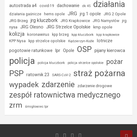
działania
autostrada a4
dachowanie
covid-19
dk 45
JRG
jrg 1 opole
hems opole
JRG 2 Opole
działania gaśnicze
jrg kluczbork
JRG Brzeg
JRG Krapkowice
jrg
JRG Namysłów
JRG Strzelce Opolskie
JRG Olesno
nysa
kmp opole
kolizja
koronawirus
kpp brzeg
kpp kluczbork
kpp krapkowice
lotnicze
KPP Nysa
kpp strzelce opolskie
Kędzierzyn-Koźle
OSP
lpr
pijany kierowca
pogotowie ratunkowe
Opole
policja
pożar
policja kluczbork
policja strzelce opolskie
straż pożarna
PSP
ratownik 23
SARS-CoV-2
zdarzenie
wypadek
zdarzenie drogowe
zespół ratownictwa medycznego
zrm
śmigłowiec lpr