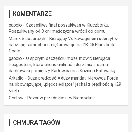
KOMENTARZE
gapcio
-
Szczęśliwy finał poszukiwań w Kluczborku.
Poszukiwany od 3 dni mężczyzna wrócił do domu
Marek Szlosarczyk
-
Kierujący Volkswagenem uderzył w
naczepę samochodu ciężarowego na DK 45 Kluczbork-
Opole
gapcio
-
O sporym szczęściu może mówić kierująca
Peugeotem, która chcąc uniknąć zderzenia z sarną
dachowała pomiędzy Karłowicami a Kuźnicą Katowską
Arkadio
-
Duża prędkość = duży mandat. Kierowca Forda
na obowiązującej „pięćdziesiątce” jechał z prędkością 129
km/h
Onslow
-
Pożar w przedszkolu w Niemodlinie
CHMURA TAGÓW