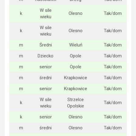
W sile
k
Olesno
Tak/dom
wieku
W sile
k
Olesno
Tak/dom
wieku
m
Średni
Wieluń
Tak/dom
m
Dziecko
Opole
Tak/dom
m
senior
Opole
Tak/dom
m
średni
Krapkowice
Tak/dom
m
senior
Krapkowice
Tak/dom
W sile
Strzelce
k
Tak/dom
wieku
Opolskie
k
senior
Olesno
Tak/dom
m
średni
Olesno
Tak/dom