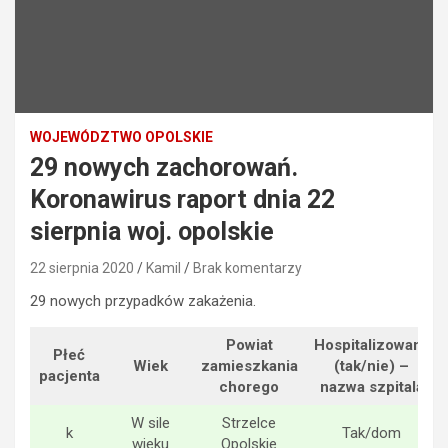
WOJEWÓDZTWO OPOLSKIE
29 nowych zachorowań.
Koronawirus raport dnia 22
sierpnia woj. opolskie
22 sierpnia 2020
Kamil
Brak komentarzy
29 nowych przypadków zakażenia.
Powiat
Hospitalizowany
Płeć
Wiek
zamieszkania
(tak/nie) –
pacjenta
chorego
nazwa szpitala
W sile
Strzelce
k
Tak/dom
wieku
Opolskie