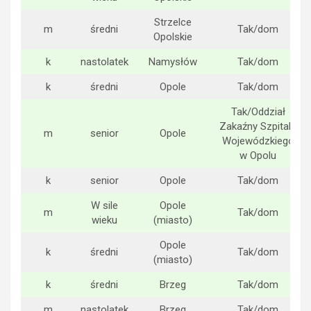
Strzelce
m
średni
Tak/dom
Opolskie
k
nastolatek
Namysłów
Tak/dom
k
średni
Opole
Tak/dom
Tak/Oddział
Zakaźny Szpitala
m
senior
Opole
Wojewódzkiego
w Opolu
k
senior
Opole
Tak/dom
W sile
Opole
m
Tak/dom
wieku
(miasto)
Opole
k
średni
Tak/dom
(miasto)
k
średni
Brzeg
Tak/dom
m
nastolatek
Brzeg
Tak/dom