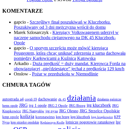
KOMENTARZE
gapcio
-
Szczęśliwy finał poszukiwań w Kluczborku.
Poszukiwany od 3 dni mężczyzna wrócił do domu
Marek Szlosarczyk
-
Kierujący Volkswagenem uderzył w
naczepę samochodu ciężarowego na DK 45 Kluczbork-
Opole
gapcio
-
O sporym szczęściu może mówić kierująca
Peugeotem, która chcąc uniknąć zderzenia z sarną dachowała
pomiędzy Karłowicami a Kuźnicą Katowską
Arkadio
-
Duża prędkość = duży mandat. Kierowca Forda na
obowiązującej „pięćdziesiątce” jechał z prędkością 129 km/h
Onslow
-
Pożar w przedszkolu w Niemodlinie
CHMURA TAGÓW
działania
autostrada a4
dachowanie
covid-19
działania gaśnicze
dk 45
JRG
jrg kluczbork
jrg 1 opole
JRG 2 Opole
JRG Brzeg
JRG
hems opole
JRG Olesno
JRG Strzelce Opolskie
Krapkowice
jrg nysa
JRG Namysłów
kolizja
koronawirus
kmp opole
kpp brzeg
KPP
kpp kluczbork
kpp krapkowice
lotnicze pogotowie ratunkowe
lpr
Nysa
kpp strzelce opolskie
Kędzierzyn-Koźle