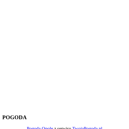
POGODA
Pogoda Opole
z serwisu
TwojaPogoda.pl