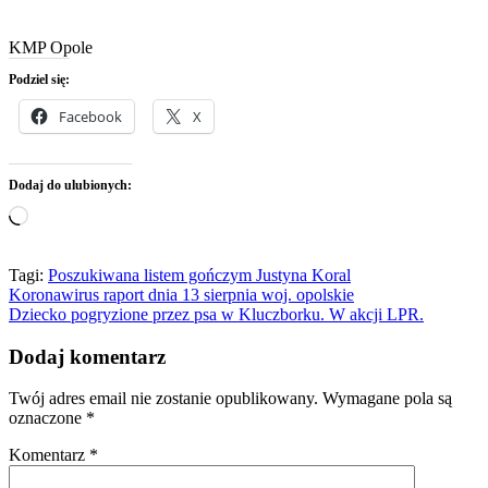
KMP Opole
Podziel się:
Facebook
X
Dodaj do ulubionych:
Wczytywanie…
Tagi:
Poszukiwana listem gończym Justyna Koral
Nawigacja
Koronawirus raport dnia 13 sierpnia woj. opolskie
Dziecko pogryzione przez psa w Kluczborku. W akcji LPR.
wpisu
Dodaj komentarz
Twój adres email nie zostanie opublikowany.
Wymagane pola są
oznaczone
*
Komentarz
*