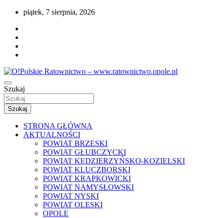
Przejdź
piątek, 7 sierpnia, 2026
do
treści
Portal opolskiego i polskiego ratownictwa.
Szukaj
O!Polskie Ratownictwo –
www.ratownictwo.opole.pl
Szukaj
STRONA GŁÓWNA
AKTUALNOŚCI
POWIAT BRZESKI
POWIAT GŁUBCZYCKI
POWIAT KĘDZIERZYŃSKO-KOZIELSKI
POWIAT KLUCZBORSKI
POWIAT KRAPKOWICKI
POWIAT NAMYSŁOWSKI
POWIAT NYSKI
POWIAT OLESKI
OPOLE