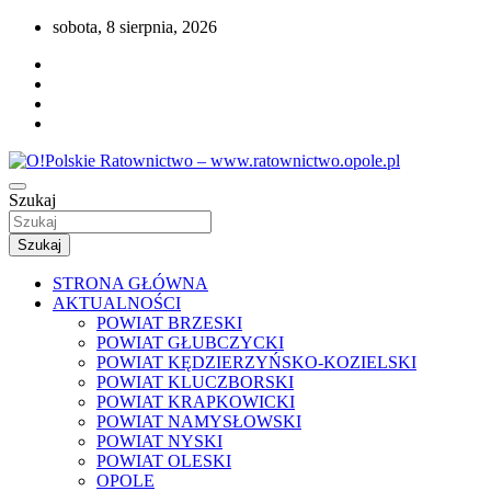
Przejdź
sobota, 8 sierpnia, 2026
do
treści
Portal opolskiego i polskiego ratownictwa.
Szukaj
O!Polskie Ratownictwo –
www.ratownictwo.opole.pl
Szukaj
STRONA GŁÓWNA
AKTUALNOŚCI
POWIAT BRZESKI
POWIAT GŁUBCZYCKI
POWIAT KĘDZIERZYŃSKO-KOZIELSKI
POWIAT KLUCZBORSKI
POWIAT KRAPKOWICKI
POWIAT NAMYSŁOWSKI
POWIAT NYSKI
POWIAT OLESKI
OPOLE