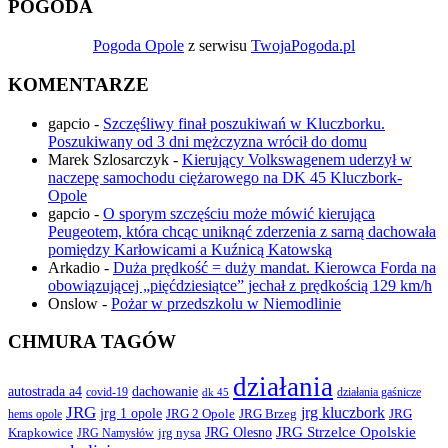
POGODA
Pogoda Opole
z serwisu
TwojaPogoda.pl
KOMENTARZE
gapcio
-
Szczęśliwy finał poszukiwań w Kluczborku.
Poszukiwany od 3 dni mężczyzna wrócił do domu
Marek Szlosarczyk
-
Kierujący Volkswagenem uderzył w
naczepę samochodu ciężarowego na DK 45 Kluczbork-
Opole
gapcio
-
O sporym szczęściu może mówić kierująca
Peugeotem, która chcąc uniknąć zderzenia z sarną dachowała
pomiędzy Karłowicami a Kuźnicą Katowską
Arkadio
-
Duża prędkość = duży mandat. Kierowca Forda na
obowiązującej „pięćdziesiątce” jechał z prędkością 129 km/h
Onslow
-
Pożar w przedszkolu w Niemodlinie
CHMURA TAGÓW
działania
autostrada a4
dachowanie
covid-19
działania gaśnicze
dk 45
JRG
jrg kluczbork
jrg 1 opole
JRG 2 Opole
JRG Brzeg
JRG
hems opole
JRG Olesno
JRG Strzelce Opolskie
Krapkowice
jrg nysa
JRG Namysłów