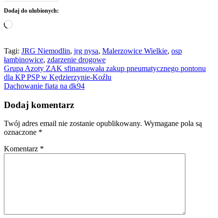
Dodaj do ulubionych:
Wczytywanie…
Tagi:
JRG Niemodlin
,
jrg nysa
,
Malerzowice Wielkie
,
osp
łambinowice
,
zdarzenie drogowe
Nawigacja
Grupa Azoty ZAK sfinansowała zakup pneumatycznego pontonu
dla KP PSP w Kędzierzynie-Koźlu
wpisu
Dachowanie fiata na dk94
Dodaj komentarz
Twój adres email nie zostanie opublikowany.
Wymagane pola są
oznaczone
*
Komentarz
*