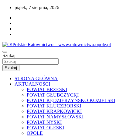
Przejdź
piątek, 7 sierpnia, 2026
do
treści
Portal opolskiego i polskiego ratownictwa.
Szukaj
O!Polskie Ratownictwo –
www.ratownictwo.opole.pl
Szukaj
STRONA GŁÓWNA
AKTUALNOŚCI
POWIAT BRZESKI
POWIAT GŁUBCZYCKI
POWIAT KĘDZIERZYŃSKO-KOZIELSKI
POWIAT KLUCZBORSKI
POWIAT KRAPKOWICKI
POWIAT NAMYSŁOWSKI
POWIAT NYSKI
POWIAT OLESKI
OPOLE