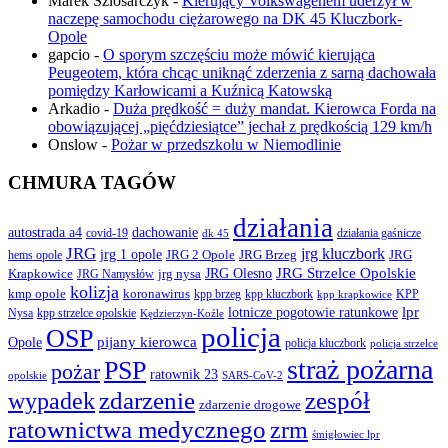
Marek Szlosarczyk
-
Kierujący Volkswagenem uderzył w
naczepę samochodu ciężarowego na DK 45 Kluczbork-
Opole
gapcio
-
O sporym szczęściu może mówić kierująca
Peugeotem, która chcąc uniknąć zderzenia z sarną dachowała
pomiędzy Karłowicami a Kuźnicą Katowską
Arkadio
-
Duża prędkość = duży mandat. Kierowca Forda na
obowiązującej „pięćdziesiątce” jechał z prędkością 129 km/h
Onslow
-
Pożar w przedszkolu w Niemodlinie
CHMURA TAGÓW
działania
autostrada a4
dachowanie
covid-19
działania gaśnicze
dk 45
JRG
jrg kluczbork
jrg 1 opole
JRG 2 Opole
JRG Brzeg
JRG
hems opole
JRG Olesno
JRG Strzelce Opolskie
Krapkowice
jrg nysa
JRG Namysłów
kolizja
koronawirus
kmp opole
kpp brzeg
KPP
kpp kluczbork
kpp krapkowice
lotnicze pogotowie ratunkowe
lpr
Nysa
kpp strzelce opolskie
Kędzierzyn-Koźle
policja
OSP
pijany kierowca
Opole
policja kluczbork
policja strzelce
straż pożarna
PSP
pożar
ratownik 23
opolskie
SARS-CoV-2
zdarzenie
wypadek
zespół
zdarzenie drogowe
ratownictwa medycznego
zrm
śmigłowiec lpr