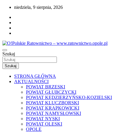
Przejdź
niedziela, 9 sierpnia, 2026
do
treści
Portal opolskiego i polskiego ratownictwa.
Szukaj
O!Polskie Ratownictwo –
www.ratownictwo.opole.pl
Szukaj
STRONA GŁÓWNA
AKTUALNOŚCI
POWIAT BRZESKI
POWIAT GŁUBCZYCKI
POWIAT KĘDZIERZYŃSKO-KOZIELSKI
POWIAT KLUCZBORSKI
POWIAT KRAPKOWICKI
POWIAT NAMYSŁOWSKI
POWIAT NYSKI
POWIAT OLESKI
OPOLE