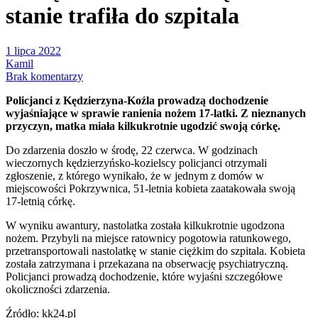
stanie trafiła do szpitala
1 lipca 2022
Kamil
Brak komentarzy
Policjanci z Kędzierzyna-Koźla prowadzą dochodzenie
wyjaśniające w sprawie ranienia nożem 17-latki. Z nieznanych
przyczyn, matka miała kilkukrotnie ugodzić swoją córkę.
Do zdarzenia doszło w środę, 22 czerwca. W godzinach
wieczornych kędzierzyńsko-kozielscy policjanci otrzymali
zgłoszenie, z którego wynikało, że w jednym z domów w
miejscowości Pokrzywnica, 51-letnia kobieta zaatakowała swoją
17-letnią córkę.
W wyniku awantury, nastolatka została kilkukrotnie ugodzona
nożem. Przybyli na miejsce ratownicy pogotowia ratunkowego,
przetransportowali nastolatkę w stanie ciężkim do szpitala. Kobieta
została zatrzymana i przekazana na obserwację psychiatryczną.
Policjanci prowadzą dochodzenie, które wyjaśni szczegółowe
okoliczności zdarzenia.
Źródło: kk24.pl