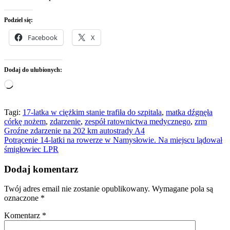
Podziel się:
Facebook
X
Dodaj do ulubionych:
Wczytywanie…
Tagi:
17-latka w ciężkim stanie trafiła do szpitala
,
matka dźgnęła
córkę nożem
,
zdarzenie
,
zespół ratownictwa medycznego
,
zrm
Nawigacja
Groźne zdarzenie na 202 km autostrady A4
Potrącenie 14-latki na rowerze w Namysłowie. Na miejscu lądował
wpisu
śmigłowiec LPR
Dodaj komentarz
Twój adres email nie zostanie opublikowany.
Wymagane pola są
oznaczone
*
Komentarz
*