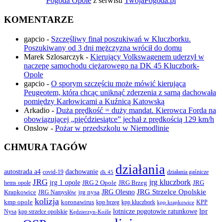
Pogoda Opole
z serwisu
TwojaPogoda.pl
KOMENTARZE
gapcio
-
Szczęśliwy finał poszukiwań w Kluczborku.
Poszukiwany od 3 dni mężczyzna wrócił do domu
Marek Szlosarczyk
-
Kierujący Volkswagenem uderzył w
naczepę samochodu ciężarowego na DK 45 Kluczbork-
Opole
gapcio
-
O sporym szczęściu może mówić kierująca
Peugeotem, która chcąc uniknąć zderzenia z sarną dachowała
pomiędzy Karłowicami a Kuźnicą Katowską
Arkadio
-
Duża prędkość = duży mandat. Kierowca Forda na
obowiązującej „pięćdziesiątce” jechał z prędkością 129 km/h
Onslow
-
Pożar w przedszkolu w Niemodlinie
CHMURA TAGÓW
działania
autostrada a4
dachowanie
covid-19
działania gaśnicze
dk 45
JRG
jrg kluczbork
jrg 1 opole
JRG 2 Opole
JRG Brzeg
JRG
hems opole
JRG Olesno
JRG Strzelce Opolskie
Krapkowice
jrg nysa
JRG Namysłów
kolizja
koronawirus
kmp opole
kpp brzeg
KPP
kpp kluczbork
kpp krapkowice
lotnicze pogotowie ratunkowe
lpr
Nysa
kpp strzelce opolskie
Kędzierzyn-Koźle