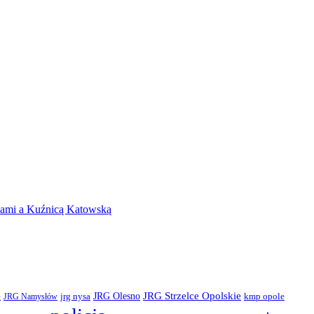
icami a Kuźnicą Katowską
JRG Olesno
JRG Strzelce Opolskie
e
jrg nysa
JRG Namysłów
kmp opole