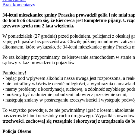
Brak komentarzy
34-letni mieszkaniec gminy Praszka prowadził golfa i nie miał 
do kontroli okazało się, że kierowca jest kompletnie pijany. Ur
grzywny grożą mu 2 lata więzienia.
W poniedziałek (27 grudnia) przed południem, policjanci z oleskiej
zapiętych pasów bezpieczeństwa. Chwilę później mundurowi zatrzymali
alkomatem, które wykazało, że 34-letni mieszkaniec gminy Praszka m
Po raz kolejny przypominamy, że kierowanie samochodem w stanie n
sądowy zakaz prowadzenia pojazdów.
Pamiętajmy!
• będąc pod wpływem alkoholu nasza uwaga jest rozproszona, a reak
• nie potrafimy właściwie ocenić odległości, a wyobraźnia namawia 
• mamy problemy z koordynacją ruchową, a zdolność szybkiego pod
• możemy być nadmiernie pobudzeni lub wręcz przeciwnie senni;
• następują zmiany w postrzeganiu rzeczywistości i występuje podwó
To wszystko powoduje, że nie powinniśmy igrać z losem i absolutni
pasażerowie i inni uczestnicy ruchu drogowego. Wypadki spowodowane
trzeźwości, zachowaj się rozsądnie i skorzystaj z urządzenia do ba
Policja Olesno