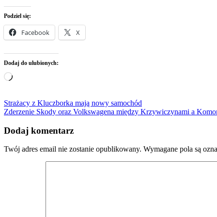
Podziel się:
Facebook
X
Dodaj do ulubionych:
Wczytywanie…
Nawigacja
Strażacy z Kluczborka mają nowy samochód
Zderzenie Skody oraz Volkswagena między Krzywiczynami a Kom
wpisu
Dodaj komentarz
Twój adres email nie zostanie opublikowany.
Wymagane pola są ozn