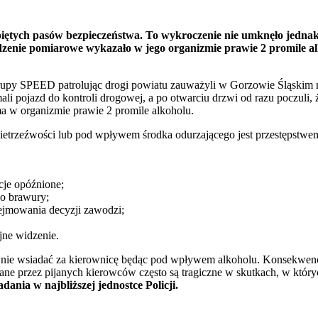
zapiętych pasów bezpieczeństwa. To wykroczenie nie umknęło jedn
ządzenie pomiarowe wykazało w jego organizmie prawie 2 promile al
 grupy SPEED patrolując drogi powiatu zauważyli w Gorzowie Śląskim n
 pojazd do kontroli drogowej, a po otwarciu drzwi od razu poczuli, ż
a w organizmie prawie 2 promile alkoholu.
ietrzeźwości lub pod wpływem środka odurzającego jest przestępstwe
cje opóźnione;
do brawury;
ejmowania decyzji zawodzi;
jne widzenie.
e nie wsiadać za kierownicę będąc pod wpływem alkoholu. Konsekwencj
 przez pijanych kierowców często są tragiczne w skutkach, w których
dania w najbliższej jednostce Policji.