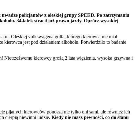
ak uwadze policjantów z oleskiej grupy SPEED. Po zatrzymaniu
koholu. 34-latek stracił już prawo jazdy. Oprócz wysokiej
a ul. Oleskiej volkswagena golfa, którego kierowca nie miał
e kierowca jest pod działaniem alkoholu. Potwierdziło to badanie
m! Nietrzeźwemu kierowcy grożą 2 lata więzienia, wysoka grzywna i
e pijanych kierowców ponoszą nie tylko oni sami, ale również ich
 cierpią niewinni ludzie.
Kiedy nie masz pewności, co do stanu