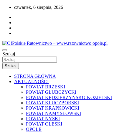
Przejdź
czwartek, 6 sierpnia, 2026
do
treści
Portal opolskiego i polskiego ratownictwa.
Szukaj
O!Polskie Ratownictwo – www.ratownictwo
Szukaj
STRONA GŁÓWNA
AKTUALNOŚCI
POWIAT BRZESKI
POWIAT GŁUBCZYCKI
POWIAT KĘDZIERZYŃSKO-KOZIELSKI
POWIAT KLUCZBORSKI
POWIAT KRAPKOWICKI
POWIAT NAMYSŁOWSKI
POWIAT NYSKI
POWIAT OLESKI
OPOLE