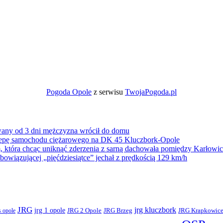
Pogoda Opole
z serwisu
TwojaPogoda.pl
wany od 3 dni mężczyzna wrócił do domu
zepę samochodu ciężarowego na DK 45 Kluczbork-Opole
 która chcąc uniknąć zderzenia z sarną dachowała pomiędzy Karłow
owiązującej „pięćdziesiątce” jechał z prędkością 129 km/h
JRG
jrg kluczbork
jrg 1 opole
JRG 2 Opole
JRG Brzeg
JRG Krapkowic
 opole