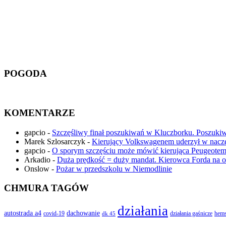
POGODA
KOMENTARZE
gapcio
-
Szczęśliwy finał poszukiwań w Kluczborku. Poszuki
Marek Szlosarczyk
-
Kierujący Volkswagenem uderzył w nac
gapcio
-
O sporym szczęściu może mówić kierująca Peugeotem,
Arkadio
-
Duża prędkość = duży mandat. Kierowca Forda na ob
Onslow
-
Pożar w przedszkolu w Niemodlinie
CHMURA TAGÓW
działania
autostrada a4
dachowanie
covid-19
działania gaśnicze
hems
dk 45