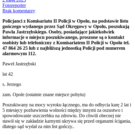
Fotoreporter
Brak komentarzy
Policjanci z Komisariatu II Policji w Opolu, na podstawie listu
gończego wydanego przez Sąd Okręgowy w Opolu, poszukują
Pawła Jastrzębskiego. Osoby, posiadające jakiekolwiek
informacje o miejscu poszukiwanego, proszone są o kontakt
osobisty lub telefoniczny z Komisariatem II Policji w Opolu tel.
47 864 26 25 lub z najbliższą jednostką Policji pod numerem
alarmowym 112.
Paweł Jastrzębski
lat 42
s. Jerzego
zam. Opole (ostatnie znane miejsce pobytu)
Poszukiwany na mocy wyroku łącznego, ma do odbycia karę 2 lat i
5 miesięcy pozbawienia wolności między innymi za oszustwo i
spowodowanie uszczerbku na zdrowiu. Do chwili obecnej nie
stawił się w zakładzie karnymi ukrywa się przed organami ścigania,
dlatego sąd wydał za nim list gończy..