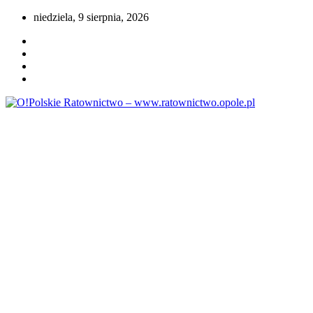
Przejdź
niedziela, 9 sierpnia, 2026
do
treści
Portal opolskiego i polskiego ratownictwa.
O!Polskie Ratownictwo –
www.ratownictwo.opole.pl