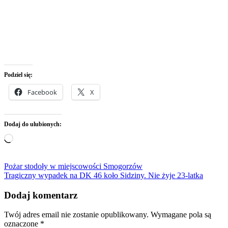
Podziel się:
Facebook
X
Dodaj do ulubionych:
Wczytywanie…
Nawigacja
Pożar stodoły w miejscowości Smogorzów
Tragiczny wypadek na DK 46 koło Sidziny. Nie żyje 23-latka
wpisu
Dodaj komentarz
Twój adres email nie zostanie opublikowany.
Wymagane pola są
oznaczone
*