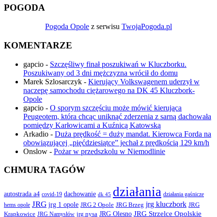
POGODA
Pogoda Opole
z serwisu
TwojaPogoda.pl
KOMENTARZE
gapcio
-
Szczęśliwy finał poszukiwań w Kluczborku.
Poszukiwany od 3 dni mężczyzna wrócił do domu
Marek Szlosarczyk
-
Kierujący Volkswagenem uderzył w
naczepę samochodu ciężarowego na DK 45 Kluczbork-
Opole
gapcio
-
O sporym szczęściu może mówić kierująca
Peugeotem, która chcąc uniknąć zderzenia z sarną dachowała
pomiędzy Karłowicami a Kuźnicą Katowską
Arkadio
-
Duża prędkość = duży mandat. Kierowca Forda na
obowiązującej „pięćdziesiątce” jechał z prędkością 129 km/h
Onslow
-
Pożar w przedszkolu w Niemodlinie
CHMURA TAGÓW
działania
autostrada a4
dachowanie
covid-19
działania gaśnicze
dk 45
JRG
jrg kluczbork
jrg 1 opole
JRG 2 Opole
JRG Brzeg
JRG
hems opole
JRG Olesno
JRG Strzelce Opolskie
Krapkowice
jrg nysa
JRG Namysłów