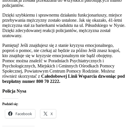
Informacja została przekazana do wszystkich patrolujących miasto
policjantów.
Dzięki szybkiemu i sprawnemu działaniu funkcjonariuszy, miejsce
przebywania mężczyzny zostało ustalone. Jak się okazało, 41-letni
mężczyzna stał za barierkami wiaduktu na ul. Piłsudskiego w Nysie.
Dzięki zdecydowanej reakcji policjantów, mężczyzna został
uratowany.
Pamiętaj! Jeśli znajdujesz się z stanie kryzysu emocjonalnego,
poproś o pomoc, nie czekaj aż będzie za późno Jeśli znasz kogoś,
kto znajduje się w kryzysie emocjonalnym nie bądź obojętny.
Pomoc można znaleźć w Poradniach Psychiatrycznych i
Psychologicznych, Miejskich i Gminnych Ośrodkach Pomocy
Społecznej, Powiatowym Centrum Pomocy Rodzinie. Możesz
również skorzystać z
Całodobowej Linii Wsparcia dzwoniąc pod
bezpłatny numer 800 70 2222.
Policja Nysa
Podziel się:
Facebook
X