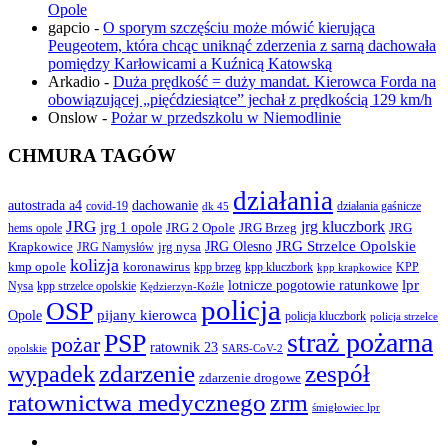
Opole
gapcio
-
O sporym szczęściu może mówić kierująca
Peugeotem, która chcąc uniknąć zderzenia z sarną dachowała
pomiędzy Karłowicami a Kuźnicą Katowską
Arkadio
-
Duża prędkość = duży mandat. Kierowca Forda na
obowiązującej „pięćdziesiątce” jechał z prędkością 129 km/h
Onslow
-
Pożar w przedszkolu w Niemodlinie
CHMURA TAGÓW
działania
autostrada a4
dachowanie
covid-19
działania gaśnicze
dk 45
JRG
jrg kluczbork
jrg 1 opole
JRG 2 Opole
JRG Brzeg
JRG
hems opole
JRG Olesno
JRG Strzelce Opolskie
Krapkowice
jrg nysa
JRG Namysłów
kolizja
koronawirus
kmp opole
kpp brzeg
KPP
kpp kluczbork
kpp krapkowice
lotnicze pogotowie ratunkowe
lpr
Nysa
kpp strzelce opolskie
Kędzierzyn-Koźle
policja
OSP
pijany kierowca
Opole
policja kluczbork
policja strzelce
straż pożarna
PSP
pożar
ratownik 23
opolskie
SARS-CoV-2
zdarzenie
wypadek
zespół
zdarzenie drogowe
ratownictwa medycznego
zrm
śmigłowiec lpr