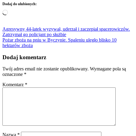
Dodaj do ulubionych:
Wczytywanie…
Nawigacja
Agresywny 44-latek wyzywał, uderzał i zaczepiał spacerowiczów.
Zatrzymał go policjant po służbie
wpisu
Pożar zboża na pniu w Byczynie. Spaleniu uległo blisko 10
hektarów zboża
Dodaj komentarz
Twój adres email nie zostanie opublikowany.
Wymagane pola są
oznaczone
*
Komentarz
*
Nazwa
*