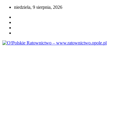
Przejdź
niedziela, 9 sierpnia, 2026
do
treści
Portal opolskiego i polskiego ratownictwa.
O!Polskie Ratownictwo –
www.ratownictwo.opole.pl