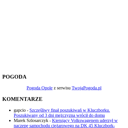
POGODA
Pogoda Opole
z serwisu
TwojaPogoda.pl
KOMENTARZE
gapcio
-
Szczęśliwy finał poszukiwań w Kluczborku.
Poszukiwany od 3 dni mężczyzna wrócił do domu
Marek Szlosarczyk
-
Kierujący Volkswagenem uderzył w
naczepę samochodu ciężarowego na DK 45 Kluczbork-