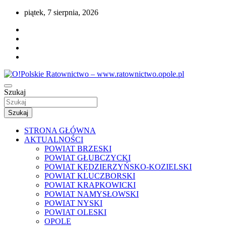
Przejdź
piątek, 7 sierpnia, 2026
do
treści
Portal opolskiego i polskiego ratownictwa.
Szukaj
O!Polskie Ratownictwo –
www.ratownictwo.opole.pl
Szukaj
STRONA GŁÓWNA
AKTUALNOŚCI
POWIAT BRZESKI
POWIAT GŁUBCZYCKI
POWIAT KĘDZIERZYŃSKO-KOZIELSKI
POWIAT KLUCZBORSKI
POWIAT KRAPKOWICKI
POWIAT NAMYSŁOWSKI
POWIAT NYSKI
POWIAT OLESKI
OPOLE