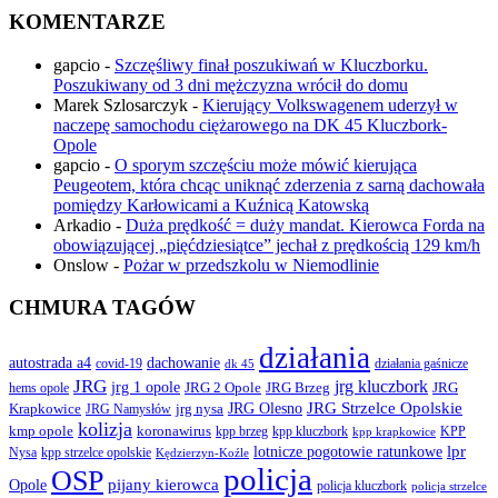
KOMENTARZE
gapcio
-
Szczęśliwy finał poszukiwań w Kluczborku.
Poszukiwany od 3 dni mężczyzna wrócił do domu
Marek Szlosarczyk
-
Kierujący Volkswagenem uderzył w
naczepę samochodu ciężarowego na DK 45 Kluczbork-
Opole
gapcio
-
O sporym szczęściu może mówić kierująca
Peugeotem, która chcąc uniknąć zderzenia z sarną dachowała
pomiędzy Karłowicami a Kuźnicą Katowską
Arkadio
-
Duża prędkość = duży mandat. Kierowca Forda na
obowiązującej „pięćdziesiątce” jechał z prędkością 129 km/h
Onslow
-
Pożar w przedszkolu w Niemodlinie
CHMURA TAGÓW
działania
autostrada a4
dachowanie
covid-19
działania gaśnicze
dk 45
JRG
jrg kluczbork
jrg 1 opole
JRG 2 Opole
JRG Brzeg
JRG
hems opole
JRG Olesno
JRG Strzelce Opolskie
Krapkowice
jrg nysa
JRG Namysłów
kolizja
koronawirus
kmp opole
kpp brzeg
KPP
kpp kluczbork
kpp krapkowice
lotnicze pogotowie ratunkowe
lpr
Nysa
kpp strzelce opolskie
Kędzierzyn-Koźle
policja
OSP
pijany kierowca
Opole
policja kluczbork
policja strzelce