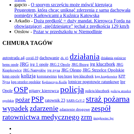
gapcio
-
O sporym szczęściu może mówić kierująca
Peugeotem, która chcąc uniknąć zderzenia z sarną dachowała
pomiędzy Karłowicami a Kuźnicą Katowską
Arkadio
-
Duża prędkość = duży mandat. Kierowca Forda na
obowiązującej „pięćdziesiątce” jechał z prędkością 129 km/h
Onslow
-
Pożar w przedszkolu w Niemodlinie
CHMURA TAGÓW
działania
autostrada a4
dachowanie
covid-19
działania gaśnicze
dk 45
JRG
jrg kluczbork
jrg 1 opole
JRG 2 Opole
JRG Brzeg
JRG
hems opole
JRG Olesno
JRG Strzelce Opolskie
Krapkowice
jrg nysa
JRG Namysłów
kolizja
koronawirus
kmp opole
kpp brzeg
KPP
kpp kluczbork
kpp krapkowice
lotnicze pogotowie ratunkowe
lpr
Nysa
kpp strzelce opolskie
Kędzierzyn-Koźle
policja
OSP
pijany kierowca
Opole
policja kluczbork
policja strzelce
straż pożarna
PSP
pożar
ratownik 23
opolskie
SARS-CoV-2
zdarzenie
wypadek
zespół
zdarzenie drogowe
ratownictwa medycznego
zrm
śmigłowiec lpr