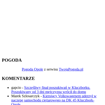
POGODA
Pogoda Opole
z serwisu
TwojaPogoda.pl
KOMENTARZE
gapcio
-
Szczęśliwy finał poszukiwań w Kluczborku.
Poszukiwany od 3 dni mężczyzna wrócił do domu
Marek Szlosarczyk
-
Kierujący Volkswagenem uderzył w
naczepę samochodu ciężarowego na DK 45 Kluczbork-
Opole