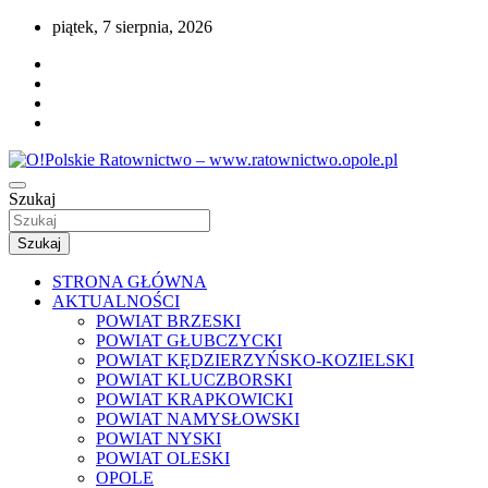
Przejdź
piątek, 7 sierpnia, 2026
do
treści
Portal opolskiego i polskiego ratownictwa.
Szukaj
O!Polskie Ratownictwo –
www.ratownictwo.opole.pl
Szukaj
STRONA GŁÓWNA
AKTUALNOŚCI
POWIAT BRZESKI
POWIAT GŁUBCZYCKI
POWIAT KĘDZIERZYŃSKO-KOZIELSKI
POWIAT KLUCZBORSKI
POWIAT KRAPKOWICKI
POWIAT NAMYSŁOWSKI
POWIAT NYSKI
POWIAT OLESKI
OPOLE