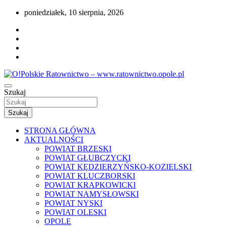
Przejdź
poniedziałek, 10 sierpnia, 2026
do
treści
Portal opolskiego i polskiego ratownictwa.
Szukaj
O!Polskie Ratownictwo –
www.ratownictwo.opole.pl
Szukaj
STRONA GŁÓWNA
AKTUALNOŚCI
POWIAT BRZESKI
POWIAT GŁUBCZYCKI
POWIAT KĘDZIERZYŃSKO-KOZIELSKI
POWIAT KLUCZBORSKI
POWIAT KRAPKOWICKI
POWIAT NAMYSŁOWSKI
POWIAT NYSKI
POWIAT OLESKI
OPOLE