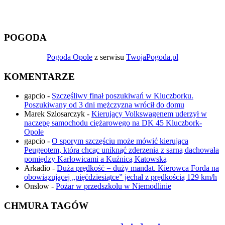
POGODA
Pogoda Opole
z serwisu
TwojaPogoda.pl
KOMENTARZE
gapcio
-
Szczęśliwy finał poszukiwań w Kluczborku.
Poszukiwany od 3 dni mężczyzna wrócił do domu
Marek Szlosarczyk
-
Kierujący Volkswagenem uderzył w
naczepę samochodu ciężarowego na DK 45 Kluczbork-
Opole
gapcio
-
O sporym szczęściu może mówić kierująca
Peugeotem, która chcąc uniknąć zderzenia z sarną dachowała
pomiędzy Karłowicami a Kuźnicą Katowską
Arkadio
-
Duża prędkość = duży mandat. Kierowca Forda na
obowiązującej „pięćdziesiątce” jechał z prędkością 129 km/h
Onslow
-
Pożar w przedszkolu w Niemodlinie
CHMURA TAGÓW