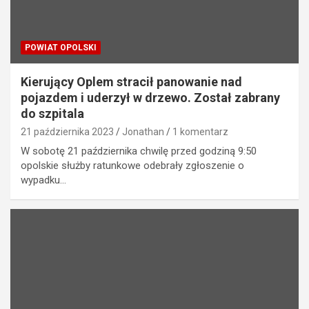
POWIAT OPOLSKI
Kierujący Oplem stracił panowanie nad
pojazdem i uderzył w drzewo. Został zabrany
do szpitala
21 października 2023
Jonathan
1 komentarz
W sobotę 21 października chwilę przed godziną 9:50
opolskie służby ratunkowe odebrały zgłoszenie o
wypadku…