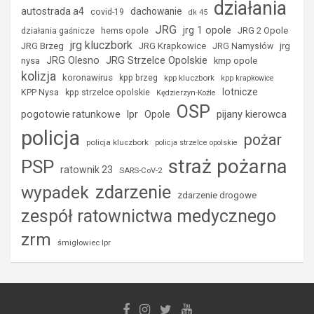
działania
autostrada a4
dachowanie
covid-19
dk 45
JRG
jrg 1 opole
hems opole
JRG 2 Opole
działania gaśnicze
jrg kluczbork
JRG Brzeg
JRG Krapkowice
jrg
JRG Namysłów
JRG Strzelce Opolskie
JRG Olesno
nysa
kmp opole
kolizja
koronawirus
kpp brzeg
kpp kluczbork
kpp krapkowice
lotnicze
KPP Nysa
kpp strzelce opolskie
Kędzierzyn-Koźle
OSP
lpr
pijany kierowca
pogotowie ratunkowe
Opole
policja
pożar
policja kluczbork
policja strzelce opolskie
straż pożarna
PSP
ratownik 23
SARS-CoV-2
zdarzenie
wypadek
zdarzenie drogowe
zespół ratownictwa medycznego
zrm
śmigłowiec lpr