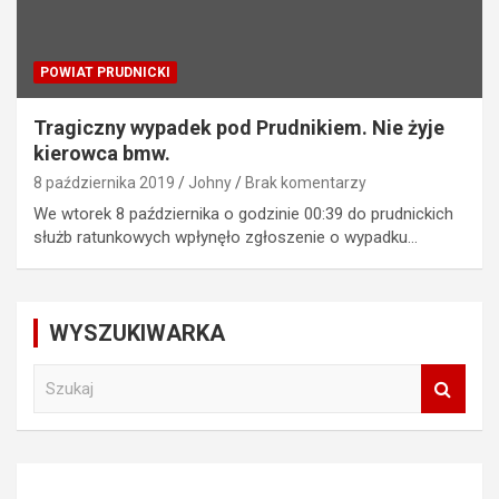
POWIAT PRUDNICKI
Tragiczny wypadek pod Prudnikiem. Nie żyje
kierowca bmw.
8 października 2019
Johny
Brak komentarzy
We wtorek 8 października o godzinie 00:39 do prudnickich
służb ratunkowych wpłynęło zgłoszenie o wypadku…
WYSZUKIWARKA
S
z
u
k
a
j