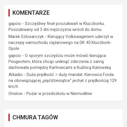
KOMENTARZE
gapcio
-
Szczęśliwy finał poszukiwań w Kluczborku.
Poszukiwany od 3 dni mężczyzna wrócił do domu
Marek Szlosarczyk
-
Kierujący Volkswagenem uderzył w
naczepę samochodu ciężarowego na DK 45 Kluczbork-
Opole
gapcio
-
O sporym szczęściu może mówić kierująca
Peugeotem, która chcąc uniknąć zderzenia z sarną
dachowała pomiędzy Karłowicami a Kuźnicą Katowską
Arkadio
-
Duża prędkość = duży mandat. Kierowca Forda
na obowiązującej „pięćdziesiątce” jechał z prędkością 129
km/h
Onslow
-
Pożar w przedszkolu w Niemodlinie
CHMURA TAGÓW