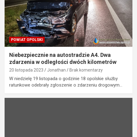
POWIAT OPOLSKI
Niebezpiecznie na autostradzie A4. Dwa
zdarzenia w odległości dwóch kilometrów
20 listopada 2023
Jonathan
Brak komentarzy
W niedzielę 19 listopada o godzinie 18 opolskie służby
ratunkowe odebrały zgłoszenie o zdarzeniu drogowym…