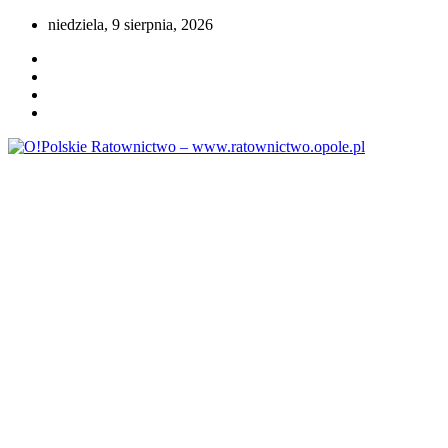
Przejdź
niedziela, 9 sierpnia, 2026
do
treści
Portal opolskiego i polskiego ratownictwa.
O!Polskie Ratownictwo –
www.ratownictwo.opole.pl