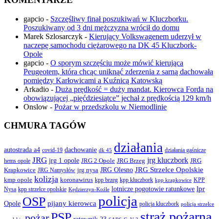
gapcio
-
Szczęśliwy finał poszukiwań w Kluczborku.
Poszukiwany od 3 dni mężczyzna wrócił do domu
Marek Szlosarczyk
-
Kierujący Volkswagenem uderzył w
naczepę samochodu ciężarowego na DK 45 Kluczbork-
Opole
gapcio
-
O sporym szczęściu może mówić kierująca
Peugeotem, która chcąc uniknąć zderzenia z sarną dachowała
pomiędzy Karłowicami a Kuźnicą Katowską
Arkadio
-
Duża prędkość = duży mandat. Kierowca Forda na
obowiązującej „pięćdziesiątce” jechał z prędkością 129 km/h
Onslow
-
Pożar w przedszkolu w Niemodlinie
CHMURA TAGÓW
działania
autostrada a4
dachowanie
covid-19
działania gaśnicze
dk 45
JRG
jrg kluczbork
jrg 1 opole
JRG 2 Opole
JRG Brzeg
JRG
hems opole
JRG Olesno
JRG Strzelce Opolskie
Krapkowice
jrg nysa
JRG Namysłów
kolizja
koronawirus
kmp opole
kpp brzeg
KPP
kpp kluczbork
kpp krapkowice
lotnicze pogotowie ratunkowe
lpr
Nysa
kpp strzelce opolskie
Kędzierzyn-Koźle
policja
OSP
pijany kierowca
Opole
policja kluczbork
policja strzelce
straż pożarna
PSP
pożar