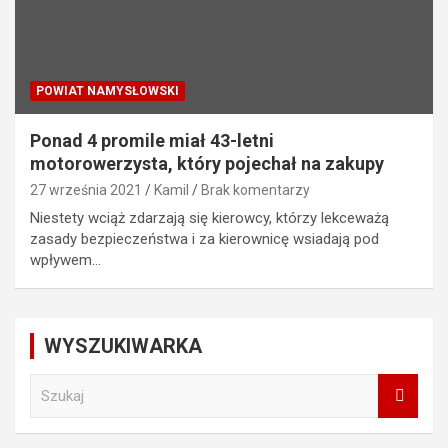
POWIAT NAMYSŁOWSKI
Ponad 4 promile miał 43-letni
motorowerzysta, który pojechał na zakupy
27 września 2021
Kamil
Brak komentarzy
Niestety wciąż zdarzają się kierowcy, którzy lekceważą
zasady bezpieczeństwa i za kierownicę wsiadają pod
wpływem…
WYSZUKIWARKA
S
z
u
k