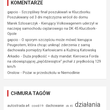
KOMENTARZE
gapcio
-
Szczęśliwy finał poszukiwań w Kluczborku.
Poszukiwany od 3 dni mężczyzna wrócił do domu
Marek Szlosarczyk
-
Kierujący Volkswagenem uderzył w
naczepę samochodu ciężarowego na DK 45 Kluczbork-
Opole
gapcio
-
O sporym szczęściu może mówić kierująca
Peugeotem, która chcąc uniknąć zderzenia z sarną
dachowała pomiędzy Karłowicami a Kuźnicą Katowską
Arkadio
-
Duża prędkość = duży mandat. Kierowca Forda
na obowiązującej „pięćdziesiątce” jechał z prędkością 129
km/h
Onslow
-
Pożar w przedszkolu w Niemodlinie
CHMURA TAGÓW
działania
autostrada a4
dachowanie
covid-19
dk 45