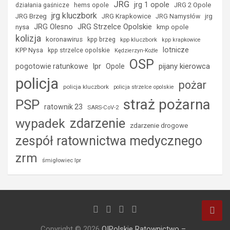
JRG
jrg 1 opole
hems opole
JRG 2 Opole
działania gaśnicze
jrg kluczbork
JRG Brzeg
JRG Krapkowice
jrg
JRG Namysłów
JRG Strzelce Opolskie
JRG Olesno
nysa
kmp opole
kolizja
koronawirus
kpp brzeg
kpp kluczbork
kpp krapkowice
lotnicze
KPP Nysa
kpp strzelce opolskie
Kędzierzyn-Koźle
OSP
lpr
pijany kierowca
pogotowie ratunkowe
Opole
policja
pożar
policja kluczbork
policja strzelce opolskie
straż pożarna
PSP
ratownik 23
SARS-CoV-2
zdarzenie
wypadek
zdarzenie drogowe
zespół ratownictwa medycznego
zrm
śmigłowiec lpr
Copyright © 2026
O!Polskie Ratownictwo –