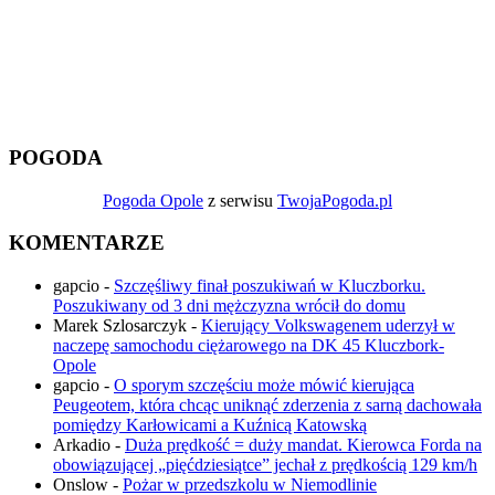
POGODA
Pogoda Opole
z serwisu
TwojaPogoda.pl
KOMENTARZE
gapcio
-
Szczęśliwy finał poszukiwań w Kluczborku.
Poszukiwany od 3 dni mężczyzna wrócił do domu
Marek Szlosarczyk
-
Kierujący Volkswagenem uderzył w
naczepę samochodu ciężarowego na DK 45 Kluczbork-
Opole
gapcio
-
O sporym szczęściu może mówić kierująca
Peugeotem, która chcąc uniknąć zderzenia z sarną dachowała
pomiędzy Karłowicami a Kuźnicą Katowską
Arkadio
-
Duża prędkość = duży mandat. Kierowca Forda na
obowiązującej „pięćdziesiątce” jechał z prędkością 129 km/h
Onslow
-
Pożar w przedszkolu w Niemodlinie