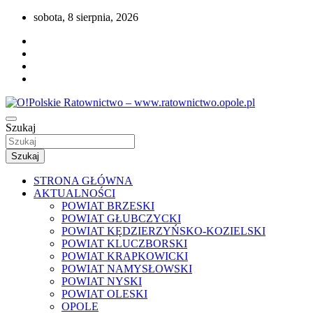
Przejdź
sobota, 8 sierpnia, 2026
do
treści
Portal opolskiego i polskiego ratownictwa.
Szukaj
O!Polskie Ratownictwo –
www.ratownictwo.opole.pl
Szukaj
STRONA GŁÓWNA
AKTUALNOŚCI
POWIAT BRZESKI
POWIAT GŁUBCZYCKI
POWIAT KĘDZIERZYŃSKO-KOZIELSKI
POWIAT KLUCZBORSKI
POWIAT KRAPKOWICKI
POWIAT NAMYSŁOWSKI
POWIAT NYSKI
POWIAT OLESKI
OPOLE