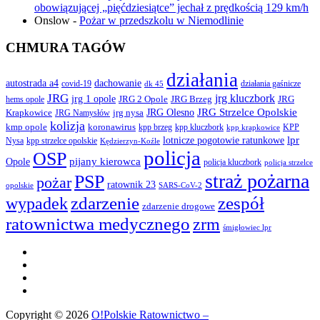
obowiązującej „pięćdziesiątce” jechał z prędkością 129 km/h
Onslow
-
Pożar w przedszkolu w Niemodlinie
CHMURA TAGÓW
działania
autostrada a4
dachowanie
covid-19
działania gaśnicze
dk 45
JRG
jrg kluczbork
jrg 1 opole
JRG 2 Opole
JRG Brzeg
JRG
hems opole
JRG Olesno
JRG Strzelce Opolskie
Krapkowice
jrg nysa
JRG Namysłów
kolizja
koronawirus
kmp opole
kpp brzeg
KPP
kpp kluczbork
kpp krapkowice
lotnicze pogotowie ratunkowe
lpr
Nysa
kpp strzelce opolskie
Kędzierzyn-Koźle
policja
OSP
pijany kierowca
Opole
policja kluczbork
policja strzelce
straż pożarna
PSP
pożar
ratownik 23
opolskie
SARS-CoV-2
zdarzenie
wypadek
zespół
zdarzenie drogowe
ratownictwa medycznego
zrm
śmigłowiec lpr
Copyright © 2026
O!Polskie Ratownictwo –