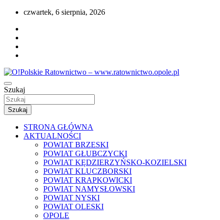
Przejdź
czwartek, 6 sierpnia, 2026
do
treści
Portal opolskiego i polskiego ratownictwa.
Szukaj
O!Polskie Ratownictwo –
www.ratownictwo.opole.pl
Szukaj
STRONA GŁÓWNA
AKTUALNOŚCI
POWIAT BRZESKI
POWIAT GŁUBCZYCKI
POWIAT KĘDZIERZYŃSKO-KOZIELSKI
POWIAT KLUCZBORSKI
POWIAT KRAPKOWICKI
POWIAT NAMYSŁOWSKI
POWIAT NYSKI
POWIAT OLESKI
OPOLE