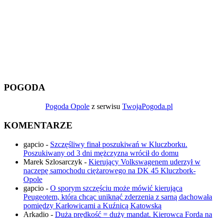
POGODA
Pogoda Opole
z serwisu
TwojaPogoda.pl
KOMENTARZE
gapcio
-
Szczęśliwy finał poszukiwań w Kluczborku.
Poszukiwany od 3 dni mężczyzna wrócił do domu
Marek Szlosarczyk
-
Kierujący Volkswagenem uderzył w
naczepę samochodu ciężarowego na DK 45 Kluczbork-
Opole
gapcio
-
O sporym szczęściu może mówić kierująca
Peugeotem, która chcąc uniknąć zderzenia z sarną dachowała
pomiędzy Karłowicami a Kuźnicą Katowską
Arkadio
-
Duża prędkość = duży mandat. Kierowca Forda na