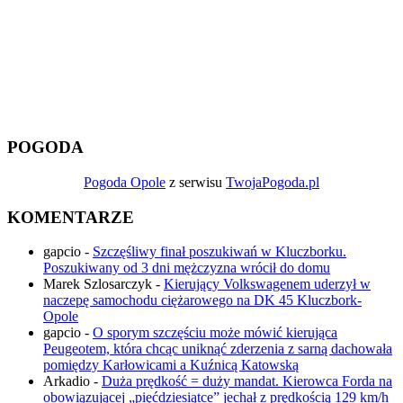
POGODA
Pogoda Opole
z serwisu
TwojaPogoda.pl
KOMENTARZE
gapcio
-
Szczęśliwy finał poszukiwań w Kluczborku.
Poszukiwany od 3 dni mężczyzna wrócił do domu
Marek Szlosarczyk
-
Kierujący Volkswagenem uderzył w
naczepę samochodu ciężarowego na DK 45 Kluczbork-
Opole
gapcio
-
O sporym szczęściu może mówić kierująca
Peugeotem, która chcąc uniknąć zderzenia z sarną dachowała
pomiędzy Karłowicami a Kuźnicą Katowską
Arkadio
-
Duża prędkość = duży mandat. Kierowca Forda na
obowiązującej „pięćdziesiątce” jechał z prędkością 129 km/h