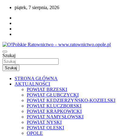
Przejdź
piątek, 7 sierpnia, 2026
do
treści
Portal opolskiego i polskiego ratownictwa.
Szukaj
O!Polskie Ratownictwo –
www.ratownictwo.opole.pl
Szukaj
STRONA GŁÓWNA
AKTUALNOŚCI
POWIAT BRZESKI
POWIAT GŁUBCZYCKI
POWIAT KĘDZIERZYŃSKO-KOZIELSKI
POWIAT KLUCZBORSKI
POWIAT KRAPKOWICKI
POWIAT NAMYSŁOWSKI
POWIAT NYSKI
POWIAT OLESKI
OPOLE