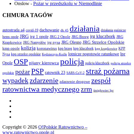
Onslow
-
Pożar w przedszkolu w Niemodlinie
CHMURA TAGÓW
działania
autostrada a4
dachowanie
covid-19
działania gaśnicze
dk 45
JRG
jrg kluczbork
jrg 1 opole
JRG 2 Opole
JRG Brzeg
JRG
hems opole
JRG Olesno
JRG Strzelce Opolskie
Krapkowice
jrg nysa
JRG Namysłów
kolizja
koronawirus
kmp opole
kpp brzeg
KPP
kpp kluczbork
kpp krapkowice
lotnicze pogotowie ratunkowe
lpr
Nysa
kpp strzelce opolskie
Kędzierzyn-Koźle
policja
OSP
pijany kierowca
Opole
policja kluczbork
policja strzelce
straż pożarna
PSP
pożar
ratownik 23
opolskie
SARS-CoV-2
zdarzenie
wypadek
zespół
zdarzenie drogowe
ratownictwa medycznego
zrm
śmigłowiec lpr
Copyright © 2026
O!Polskie Ratownictwo –
www.ratownictwo.opole.pl