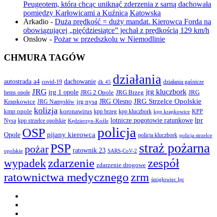
Peugeotem, która chcąc uniknąć zderzenia z sarną dachowała
pomiędzy Karłowicami a Kuźnicą Katowską
Arkadio
-
Duża prędkość = duży mandat. Kierowca Forda na
obowiązującej „pięćdziesiątce” jechał z prędkością 129 km/h
Onslow
-
Pożar w przedszkolu w Niemodlinie
CHMURA TAGÓW
działania
autostrada a4
dachowanie
covid-19
działania gaśnicze
dk 45
JRG
jrg kluczbork
jrg 1 opole
JRG 2 Opole
JRG Brzeg
JRG
hems opole
JRG Olesno
JRG Strzelce Opolskie
Krapkowice
jrg nysa
JRG Namysłów
kolizja
koronawirus
kmp opole
kpp brzeg
KPP
kpp kluczbork
kpp krapkowice
lotnicze pogotowie ratunkowe
lpr
Nysa
kpp strzelce opolskie
Kędzierzyn-Koźle
policja
OSP
pijany kierowca
Opole
policja kluczbork
policja strzelce
straż pożarna
PSP
pożar
ratownik 23
opolskie
SARS-CoV-2
zdarzenie
wypadek
zespół
zdarzenie drogowe
ratownictwa medycznego
zrm
śmigłowiec lpr