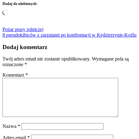
Dodaj do ulubionych:
Wczytywanie…
Nawigacja
Pożar prasy rolniczej
8 pseudokibiców z zarzutami po konfrontacji w Kędzierzynie-Koźlu
wpisu
Dodaj komentarz
Twój adres email nie zostanie opublikowany.
Wymagane pola są
oznaczone
*
Komentarz
*
Nazwa
*
Adres email
*