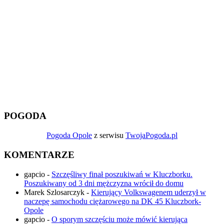
POGODA
Pogoda Opole
z serwisu
TwojaPogoda.pl
KOMENTARZE
gapcio
-
Szczęśliwy finał poszukiwań w Kluczborku.
Poszukiwany od 3 dni mężczyzna wrócił do domu
Marek Szlosarczyk
-
Kierujący Volkswagenem uderzył w
naczepę samochodu ciężarowego na DK 45 Kluczbork-
Opole
gapcio
-
O sporym szczęściu może mówić kierująca