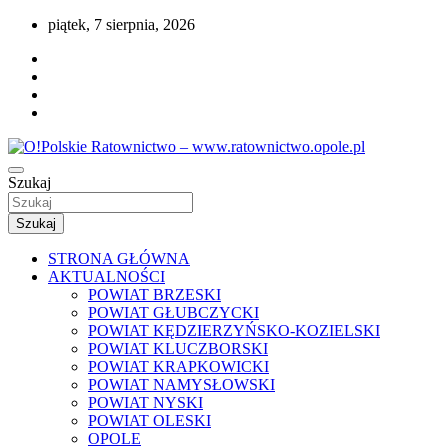
Przejdź
piątek, 7 sierpnia, 2026
do
treści
Portal opolskiego i polskiego ratownictwa.
Szukaj
O!Polskie Ratownictwo –
www.ratownictwo.opole.pl
Szukaj
STRONA GŁÓWNA
AKTUALNOŚCI
POWIAT BRZESKI
POWIAT GŁUBCZYCKI
POWIAT KĘDZIERZYŃSKO-KOZIELSKI
POWIAT KLUCZBORSKI
POWIAT KRAPKOWICKI
POWIAT NAMYSŁOWSKI
POWIAT NYSKI
POWIAT OLESKI
OPOLE