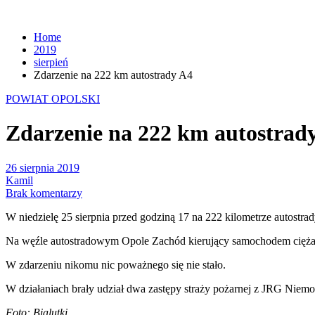
Home
2019
sierpień
Zdarzenie na 222 km autostrady A4
POWIAT OPOLSKI
Zdarzenie na 222 km autostrad
26 sierpnia 2019
Kamil
Brak komentarzy
W niedzielę 25 sierpnia przed godziną 17 na 222 kilometrze autostr
Na węźle autostradowym Opole Zachód kierujący samochodem ciężaro
W zdarzeniu nikomu nic poważnego się nie stało.
W działaniach brały udział dwa zastępy straży pożarnej z JRG Niemo
Foto: Bialutki