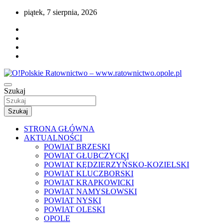
Przejdź
piątek, 7 sierpnia, 2026
do
treści
Portal opolskiego i polskiego ratownictwa.
Szukaj
O!Polskie Ratownictwo – www.ratownictwo
Szukaj
STRONA GŁÓWNA
AKTUALNOŚCI
POWIAT BRZESKI
POWIAT GŁUBCZYCKI
POWIAT KĘDZIERZYŃSKO-KOZIELSKI
POWIAT KLUCZBORSKI
POWIAT KRAPKOWICKI
POWIAT NAMYSŁOWSKI
POWIAT NYSKI
POWIAT OLESKI
OPOLE