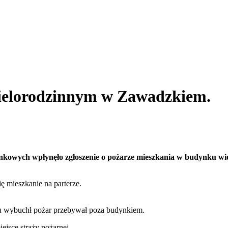
ielorodzinnym w Zawadzkiem.
atunkowych wpłynęło zgłoszenie o pożarze mieszkania w budynku w
ię mieszkanie na parterze.
iu wybuchł pożar przebywał poza budynkiem.
ejsce straży pożarnej.