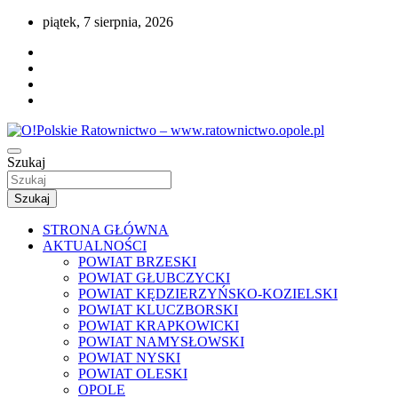
Przejdź
piątek, 7 sierpnia, 2026
do
treści
Portal opolskiego i polskiego ratownictwa.
Szukaj
O!Polskie Ratownictwo – www.ratownictwo
Szukaj
STRONA GŁÓWNA
AKTUALNOŚCI
POWIAT BRZESKI
POWIAT GŁUBCZYCKI
POWIAT KĘDZIERZYŃSKO-KOZIELSKI
POWIAT KLUCZBORSKI
POWIAT KRAPKOWICKI
POWIAT NAMYSŁOWSKI
POWIAT NYSKI
POWIAT OLESKI
OPOLE