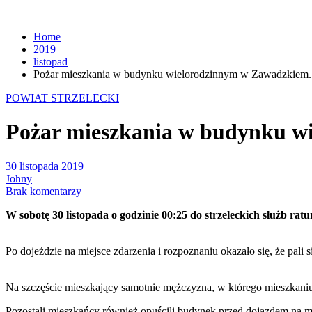
Home
2019
listopad
Pożar mieszkania w budynku wielorodzinnym w Zawadzkiem.
POWIAT STRZELECKI
Pożar mieszkania w budynku w
30 listopada 2019
Johny
Brak komentarzy
W sobotę 30 listopada o godzinie 00:25 do strzeleckich służb r
Po dojeździe na miejsce zdarzenia i rozpoznaniu okazało się, że pali s
Na szczęście mieszkający samotnie mężczyzna, w którego mieszkan
Pozostali mieszkańcy również opuścili budynek przed dojazdem na mi