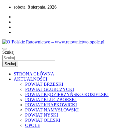
Przejdź
sobota, 8 sierpnia, 2026
do
treści
Portal opolskiego i polskiego ratownictwa.
Szukaj
O!Polskie Ratownictwo –
www.ratownictwo.opole.pl
Szukaj
STRONA GŁÓWNA
AKTUALNOŚCI
POWIAT BRZESKI
POWIAT GŁUBCZYCKI
POWIAT KĘDZIERZYŃSKO-KOZIELSKI
POWIAT KLUCZBORSKI
POWIAT KRAPKOWICKI
POWIAT NAMYSŁOWSKI
POWIAT NYSKI
POWIAT OLESKI
OPOLE