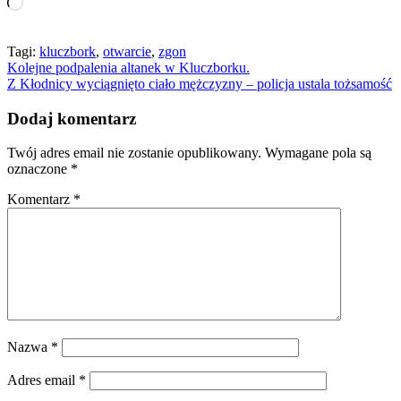
Wczytywanie…
Tagi:
kluczbork
,
otwarcie
,
zgon
Nawigacja
Kolejne podpalenia altanek w Kluczborku.
Z Kłodnicy wyciągnięto ciało mężczyzny – policja ustala tożsamość
wpisu
Dodaj komentarz
Twój adres email nie zostanie opublikowany.
Wymagane pola są
oznaczone
*
Komentarz
*
Nazwa
*
Adres email
*