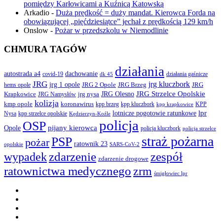
pomiędzy Karłowicami a Kuźnicą Katowską
Arkadio
-
Duża prędkość = duży mandat. Kierowca Forda na
obowiązującej „pięćdziesiątce” jechał z prędkością 129 km/h
Onslow
-
Pożar w przedszkolu w Niemodlinie
CHMURA TAGÓW
działania
autostrada a4
dachowanie
covid-19
działania gaśnicze
dk 45
JRG
jrg kluczbork
jrg 1 opole
JRG 2 Opole
JRG Brzeg
JRG
hems opole
JRG Olesno
JRG Strzelce Opolskie
Krapkowice
jrg nysa
JRG Namysłów
kolizja
koronawirus
kmp opole
kpp brzeg
KPP
kpp kluczbork
kpp krapkowice
lotnicze pogotowie ratunkowe
lpr
Nysa
kpp strzelce opolskie
Kędzierzyn-Koźle
policja
OSP
pijany kierowca
Opole
policja kluczbork
policja strzelce
straż pożarna
PSP
pożar
ratownik 23
opolskie
SARS-CoV-2
zdarzenie
wypadek
zespół
zdarzenie drogowe
ratownictwa medycznego
zrm
śmigłowiec lpr