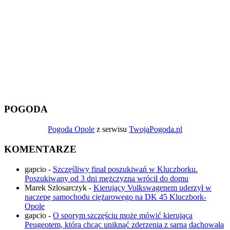
POGODA
Pogoda Opole
z serwisu
TwojaPogoda.pl
KOMENTARZE
gapcio
-
Szczęśliwy finał poszukiwań w Kluczborku.
Poszukiwany od 3 dni mężczyzna wrócił do domu
Marek Szlosarczyk
-
Kierujący Volkswagenem uderzył w
naczepę samochodu ciężarowego na DK 45 Kluczbork-
Opole
gapcio
-
O sporym szczęściu może mówić kierująca
Peugeotem, która chcąc uniknąć zderzenia z sarną dachowała