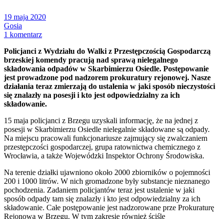
19 maja 2020
Gosia
1 komentarz
Policjanci z Wydziału do Walki z Przestępczością Gospodarczą
brzeskiej komendy pracują nad sprawą nielegalnego
składowania odpadów w Skarbimierzu Osiedle. Postępowanie
jest prowadzone pod nadzorem prokuratury rejonowej. Nasze
działania teraz zmierzają do ustalenia w jaki sposób nieczystości
się znalazły na posesji i kto jest odpowiedzialny za ich
składowanie.
15 maja policjanci z Brzegu uzyskali informację, że na jednej z
posesji w Skarbimierzu Osiedle nielegalnie składowane są odpady.
Na miejscu pracowali funkcjonariusze zajmujący się zwalczaniem
przestępczości gospodarczej, grupa ratownictwa chemicznego z
Wrocławia, a także Wojewódzki Inspektor Ochrony Środowiska.
Na terenie działki ujawniono około 2000 zbiorników o pojemności
200 i 1000 litrów. W nich gromadzone były substancje nieznanego
pochodzenia. Zadaniem policjantów teraz jest ustalenie w jaki
sposób odpady tam się znalazły i kto jest odpowiedzialny za ich
składowanie. Całe postępowanie jest nadzorowane prze Prokuraturę
Rejonową w Brzegu. W tym zakresie również ściśle