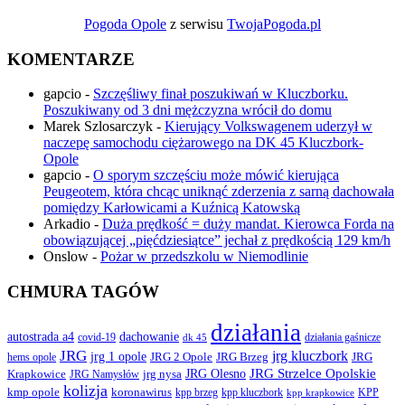
Pogoda Opole
z serwisu
TwojaPogoda.pl
KOMENTARZE
gapcio
-
Szczęśliwy finał poszukiwań w Kluczborku.
Poszukiwany od 3 dni mężczyzna wrócił do domu
Marek Szlosarczyk
-
Kierujący Volkswagenem uderzył w
naczepę samochodu ciężarowego na DK 45 Kluczbork-
Opole
gapcio
-
O sporym szczęściu może mówić kierująca
Peugeotem, która chcąc uniknąć zderzenia z sarną dachowała
pomiędzy Karłowicami a Kuźnicą Katowską
Arkadio
-
Duża prędkość = duży mandat. Kierowca Forda na
obowiązującej „pięćdziesiątce” jechał z prędkością 129 km/h
Onslow
-
Pożar w przedszkolu w Niemodlinie
CHMURA TAGÓW
działania
autostrada a4
dachowanie
covid-19
działania gaśnicze
dk 45
JRG
jrg kluczbork
jrg 1 opole
JRG 2 Opole
JRG Brzeg
JRG
hems opole
JRG Olesno
JRG Strzelce Opolskie
Krapkowice
jrg nysa
JRG Namysłów
kolizja
koronawirus
kmp opole
kpp brzeg
KPP
kpp kluczbork
kpp krapkowice