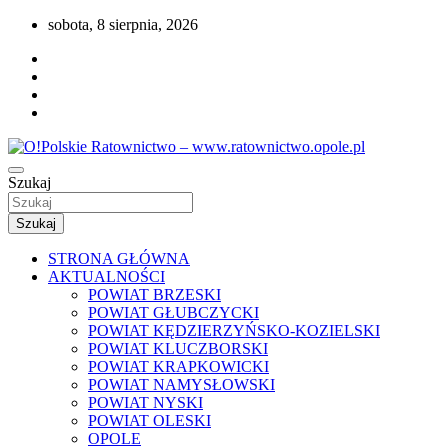
Przejdź
sobota, 8 sierpnia, 2026
do
treści
Portal opolskiego i polskiego ratownictwa.
Szukaj
O!Polskie Ratownictwo –
www.ratownictwo.opole.pl
Szukaj
STRONA GŁÓWNA
AKTUALNOŚCI
POWIAT BRZESKI
POWIAT GŁUBCZYCKI
POWIAT KĘDZIERZYŃSKO-KOZIELSKI
POWIAT KLUCZBORSKI
POWIAT KRAPKOWICKI
POWIAT NAMYSŁOWSKI
POWIAT NYSKI
POWIAT OLESKI
OPOLE