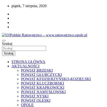
Przejdź
piątek, 7 sierpnia, 2026
do
treści
Portal opolskiego i polskiego ratownictwa.
Szukaj
O!Polskie Ratownictwo –
www.ratownictwo.opole.pl
Szukaj
STRONA GŁÓWNA
AKTUALNOŚCI
POWIAT BRZESKI
POWIAT GŁUBCZYCKI
POWIAT KĘDZIERZYŃSKO-KOZIELSKI
POWIAT KLUCZBORSKI
POWIAT KRAPKOWICKI
POWIAT NAMYSŁOWSKI
POWIAT NYSKI
POWIAT OLESKI
OPOLE