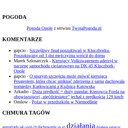
POGODA
Pogoda Opole
z serwisu
TwojaPogoda.pl
KOMENTARZE
gapcio
-
Szczęśliwy finał poszukiwań w Kluczborku.
Poszukiwany od 3 dni mężczyzna wrócił do domu
Marek Szlosarczyk
-
Kierujący Volkswagenem uderzył w
naczepę samochodu ciężarowego na DK 45 Kluczbork-
Opole
gapcio
-
O sporym szczęściu może mówić kierująca
Peugeotem, która chcąc uniknąć zderzenia z sarną dachowała
pomiędzy Karłowicami a Kuźnicą Katowską
Arkadio
-
Duża prędkość = duży mandat. Kierowca Forda na
obowiązującej „pięćdziesiątce” jechał z prędkością 129 km/h
Onslow
-
Pożar w przedszkolu w Niemodlinie
CHMURA TAGÓW
działania
autostrada a4
dachowanie
covid-19
działania gaśnicze
dk 45