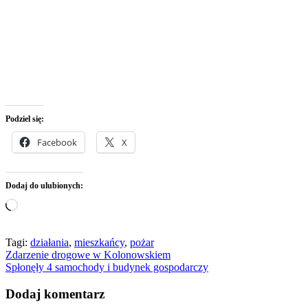
Podziel się:
Facebook
X
Dodaj do ulubionych:
Wczytywanie…
Tagi:
działania
,
mieszkańcy
,
pożar
Nawigacja
Zdarzenie drogowe w Kolonowskiem
Spłonęły 4 samochody i budynek gospodarczy
wpisu
Dodaj komentarz