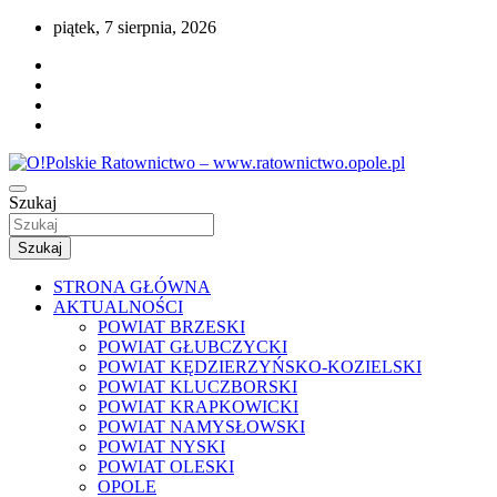
Przejdź
piątek, 7 sierpnia, 2026
do
treści
Portal opolskiego i polskiego ratownictwa.
Szukaj
O!Polskie Ratownictwo –
www.ratownictwo.opole.pl
Szukaj
STRONA GŁÓWNA
AKTUALNOŚCI
POWIAT BRZESKI
POWIAT GŁUBCZYCKI
POWIAT KĘDZIERZYŃSKO-KOZIELSKI
POWIAT KLUCZBORSKI
POWIAT KRAPKOWICKI
POWIAT NAMYSŁOWSKI
POWIAT NYSKI
POWIAT OLESKI
OPOLE