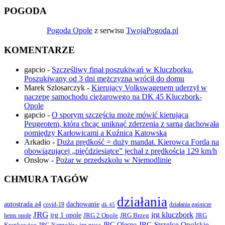
POGODA
Pogoda Opole
z serwisu
TwojaPogoda.pl
KOMENTARZE
gapcio
-
Szczęśliwy finał poszukiwań w Kluczborku.
Poszukiwany od 3 dni mężczyzna wrócił do domu
Marek Szlosarczyk
-
Kierujący Volkswagenem uderzył w
naczepę samochodu ciężarowego na DK 45 Kluczbork-
Opole
gapcio
-
O sporym szczęściu może mówić kierująca
Peugeotem, która chcąc uniknąć zderzenia z sarną dachowała
pomiędzy Karłowicami a Kuźnicą Katowską
Arkadio
-
Duża prędkość = duży mandat. Kierowca Forda na
obowiązującej „pięćdziesiątce” jechał z prędkością 129 km/h
Onslow
-
Pożar w przedszkolu w Niemodlinie
CHMURA TAGÓW
działania
autostrada a4
dachowanie
covid-19
działania gaśnicze
dk 45
JRG
jrg kluczbork
jrg 1 opole
JRG 2 Opole
JRG Brzeg
JRG
hems opole
JRG Olesno
JRG Strzelce Opolskie
Krapkowice
jrg nysa