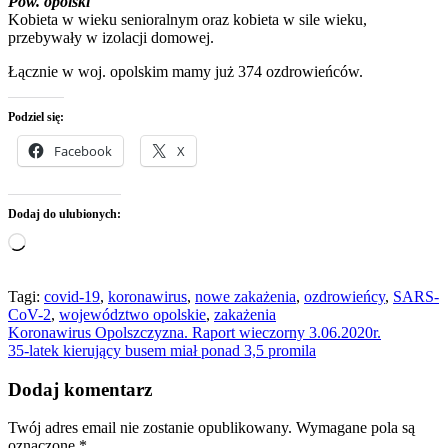
Pow. opolski
Kobieta w wieku senioralnym oraz kobieta w sile wieku,
przebywały w izolacji domowej.
Łącznie w woj. opolskim mamy już 374 ozdrowieńców.
Podziel się:
Facebook
X
Dodaj do ulubionych:
Wczytywanie…
Tagi:
covid-19
,
koronawirus
,
nowe zakażenia
,
ozdrowieńcy
,
SARS-
CoV-2
,
województwo opolskie
,
zakażenia
Nawigacja
Koronawirus Opolszczyzna. Raport wieczorny 3.06.2020r.
35-latek kierujący busem miał ponad 3,5 promila
wpisu
Dodaj komentarz
Twój adres email nie zostanie opublikowany.
Wymagane pola są
oznaczone
*