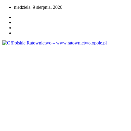
Przejdź
niedziela, 9 sierpnia, 2026
do
treści
Portal opolskiego i polskiego ratownictwa.
O!Polskie Ratownictwo –
www.ratownictwo.opole.pl