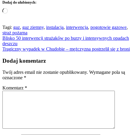
Dodaj do ulubionych:
Wczytywanie…
Tagi:
gaz
,
gaz ziemny
,
instalacja
,
interwencja
,
pogotowie gazowe
,
straż pożarna
Nawigacja
Blisko 50 interwencji strażaków po burzy i intensywnych opadach
deszczu
wpisu
Tragiczny wypadek w Chudobie – mężczyzna postrzelił się z broni
Dodaj komentarz
Twój adres email nie zostanie opublikowany.
Wymagane pola są
oznaczone
*
Komentarz
*