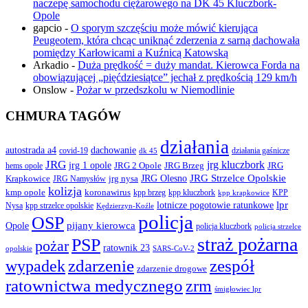
naczepę samochodu ciężarowego na DK 45 Kluczbork-
Opole
gapcio
-
O sporym szczęściu może mówić kierująca
Peugeotem, która chcąc uniknąć zderzenia z sarną dachowała
pomiędzy Karłowicami a Kuźnicą Katowską
Arkadio
-
Duża prędkość = duży mandat. Kierowca Forda na
obowiązującej „pięćdziesiątce” jechał z prędkością 129 km/h
Onslow
-
Pożar w przedszkolu w Niemodlinie
CHMURA TAGÓW
działania
autostrada a4
dachowanie
covid-19
działania gaśnicze
dk 45
JRG
jrg kluczbork
jrg 1 opole
JRG 2 Opole
JRG Brzeg
JRG
hems opole
JRG Olesno
JRG Strzelce Opolskie
Krapkowice
jrg nysa
JRG Namysłów
kolizja
koronawirus
kmp opole
kpp brzeg
KPP
kpp kluczbork
kpp krapkowice
lotnicze pogotowie ratunkowe
lpr
Nysa
kpp strzelce opolskie
Kędzierzyn-Koźle
policja
OSP
pijany kierowca
Opole
policja kluczbork
policja strzelce
straż pożarna
PSP
pożar
ratownik 23
opolskie
SARS-CoV-2
zdarzenie
wypadek
zespół
zdarzenie drogowe
ratownictwa medycznego
zrm
śmigłowiec lpr