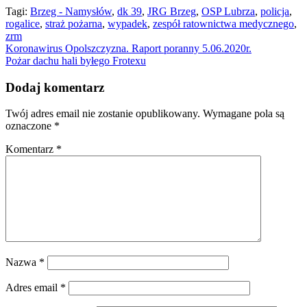
Tagi:
Brzeg - Namysłów
,
dk 39
,
JRG Brzeg
,
OSP Lubrza
,
policja
,
rogalice
,
straż pożarna
,
wypadek
,
zespół ratownictwa medycznego
,
zrm
Nawigacja
Koronawirus Opolszczyzna. Raport poranny 5.06.2020r.
Pożar dachu hali byłego Frotexu
wpisu
Dodaj komentarz
Twój adres email nie zostanie opublikowany.
Wymagane pola są
oznaczone
*
Komentarz
*
Nazwa
*
Adres email
*