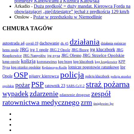
pomiędzy Karłowicami a Kuźnicą Katowską
Arkadio
-
Duża prędkość = duży mandat. Kierowca Forda na
obowiązującej „pięćdziesiątce” jechał z prędkością 129 km/h
Onslow
-
Pożar w przedszkolu w Niemodlinie
CHMURA TAGÓW
działania
autostrada a4
dachowanie
covid-19
działania gaśnicze
dk 45
JRG
jrg kluczbork
jrg 1 opole
JRG 2 Opole
JRG Brzeg
JRG
hems opole
JRG Olesno
JRG Strzelce Opolskie
Krapkowice
jrg nysa
JRG Namysłów
kolizja
koronawirus
kmp opole
kpp brzeg
KPP
kpp kluczbork
kpp krapkowice
lotnicze pogotowie ratunkowe
lpr
Nysa
kpp strzelce opolskie
Kędzierzyn-Koźle
policja
OSP
pijany kierowca
Opole
policja kluczbork
policja strzelce
straż pożarna
PSP
pożar
ratownik 23
opolskie
SARS-CoV-2
zdarzenie
wypadek
zespół
zdarzenie drogowe
ratownictwa medycznego
zrm
śmigłowiec lpr