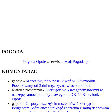
POGODA
Pogoda Opole
z serwisu
TwojaPogoda.pl
KOMENTARZE
gapcio
-
Szczęśliwy finał poszukiwań w Kluczborku.
Poszukiwany od 3 dni mężczyzna wrócił do domu
Marek Szlosarczyk
-
Kierujący Volkswagenem uderzył w
naczepę samochodu ciężarowego na DK 45 Kluczbork-
Opole
gapcio
-
O sporym szczęściu może mówić kierująca
Peugeotem, która chcąc uniknąć zderzenia z sarną dachowała