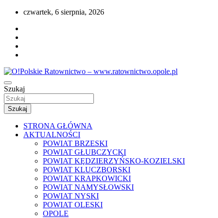
Przejdź
czwartek, 6 sierpnia, 2026
do
treści
Portal opolskiego i polskiego ratownictwa.
Szukaj
O!Polskie Ratownictwo –
www.ratownictwo.opole.pl
Szukaj
STRONA GŁÓWNA
AKTUALNOŚCI
POWIAT BRZESKI
POWIAT GŁUBCZYCKI
POWIAT KĘDZIERZYŃSKO-KOZIELSKI
POWIAT KLUCZBORSKI
POWIAT KRAPKOWICKI
POWIAT NAMYSŁOWSKI
POWIAT NYSKI
POWIAT OLESKI
OPOLE