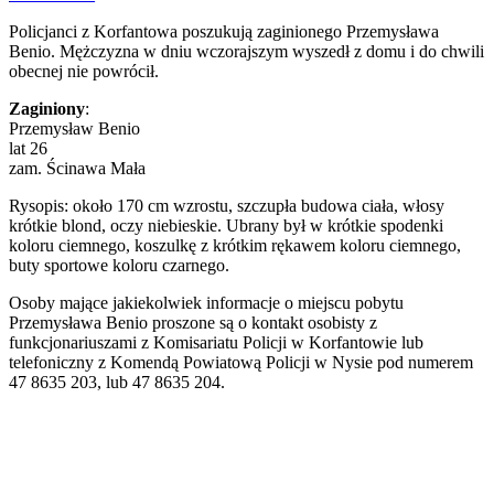
Policjanci z Korfantowa poszukują zaginionego Przemysława
Benio. Mężczyzna w dniu wczorajszym wyszedł z domu i do chwili
obecnej nie powrócił.
Zaginiony
:
Przemysław Benio
lat 26
zam. Ścinawa Mała
Rysopis: około 170 cm wzrostu, szczupła budowa ciała, włosy
krótkie blond, oczy niebieskie. Ubrany był w krótkie spodenki
koloru ciemnego, koszulkę z krótkim rękawem koloru ciemnego,
buty sportowe koloru czarnego.
Osoby mające jakiekolwiek informacje o miejscu pobytu
Przemysława Benio proszone są o kontakt osobisty z
funkcjonariuszami z Komisariatu Policji w Korfantowie lub
telefoniczny z Komendą Powiatową Policji w Nysie pod numerem
47 8635 203, lub 47 8635 204.