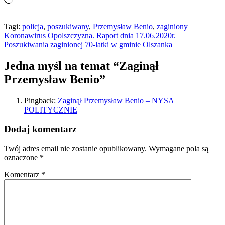
Tagi:
policja
,
poszukiwany
,
Przemysław Benio
,
zaginiony
Nawigacja
Koronawirus Opolszczyzna. Raport dnia 17.06.2020r.
Poszukiwania zaginionej 70-latki w gminie Olszanka
wpisu
Jedna myśl na temat “
Zaginął
Przemysław Benio
”
Pingback:
Zaginął Przemysław Benio – NYSA
POLITYCZNIE
Dodaj komentarz
Twój adres email nie zostanie opublikowany.
Wymagane pola są
oznaczone
*
Komentarz
*