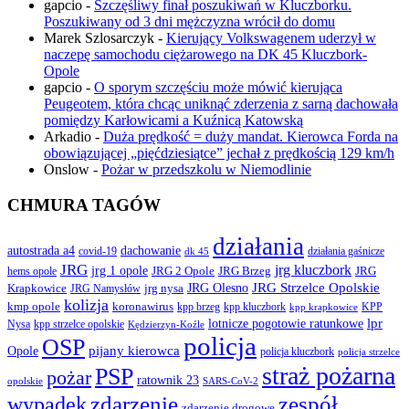
gapcio
-
Szczęśliwy finał poszukiwań w Kluczborku.
Poszukiwany od 3 dni mężczyzna wrócił do domu
Marek Szlosarczyk
-
Kierujący Volkswagenem uderzył w
naczepę samochodu ciężarowego na DK 45 Kluczbork-
Opole
gapcio
-
O sporym szczęściu może mówić kierująca
Peugeotem, która chcąc uniknąć zderzenia z sarną dachowała
pomiędzy Karłowicami a Kuźnicą Katowską
Arkadio
-
Duża prędkość = duży mandat. Kierowca Forda na
obowiązującej „pięćdziesiątce” jechał z prędkością 129 km/h
Onslow
-
Pożar w przedszkolu w Niemodlinie
CHMURA TAGÓW
działania
autostrada a4
dachowanie
covid-19
działania gaśnicze
dk 45
JRG
jrg kluczbork
jrg 1 opole
JRG 2 Opole
JRG Brzeg
JRG
hems opole
JRG Olesno
JRG Strzelce Opolskie
Krapkowice
jrg nysa
JRG Namysłów
kolizja
koronawirus
kmp opole
kpp brzeg
KPP
kpp kluczbork
kpp krapkowice
lotnicze pogotowie ratunkowe
lpr
Nysa
kpp strzelce opolskie
Kędzierzyn-Koźle
policja
OSP
pijany kierowca
Opole
policja kluczbork
policja strzelce
straż pożarna
PSP
pożar
ratownik 23
opolskie
SARS-CoV-2
zdarzenie
wypadek
zespół
zdarzenie drogowe