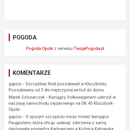
POGODA
Pogoda Opole
z serwisu
TwojaPogoda.pl
KOMENTARZE
gapcio
-
Szczęśliwy finał poszukiwań w Kluczborku.
Poszukiwany od 3 dni mężczyzna wrócił do domu
Marek Szlosarczyk
-
Kierujący Volkswagenem uderzył w
naczepę samochodu ciężarowego na DK 45 Kluczbork-
Opole
gapcio
-
O sporym szczęściu może mówić kierująca
Peugeotem, która chcąc uniknąć zderzenia z sarną
dachowała pomiędzy Karłowicami a Kuźnicą Katowską