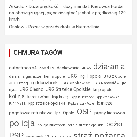
Arkadio
-
Duża prędkość = duży mandat. Kierowca Forda
na obowiązującej „pięćdziesiątce” jechał z prędkością 129
km/h
Onslow
-
Pożar w przedszkolu w Niemodlinie
CHMURA TAGÓW
działania
autostrada a4
dachowanie
covid-19
dk 45
JRG
jrg 1 opole
hems opole
JRG 2 Opole
działania gaśnicze
jrg kluczbork
JRG Brzeg
JRG Krapkowice
jrg
JRG Namysłów
JRG Strzelce Opolskie
JRG Olesno
nysa
kmp opole
kolizja
koronawirus
kpp brzeg
kpp kluczbork
kpp krapkowice
lotnicze
KPP Nysa
kpp strzelce opolskie
Kędzierzyn-Koźle
OSP
lpr
pijany kierowca
pogotowie ratunkowe
Opole
policja
pożar
policja kluczbork
policja strzelce opolskie
straż pożarna
PSP
ratownik 23