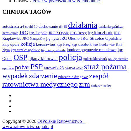
Onslow
-
Pożar w przedszkolu w Niemodlinie
CHMURA TAGÓW
działania
autostrada a4
dachowanie
covid-19
działania gaśnicze
dk 45
JRG
jrg kluczbork
jrg 1 opole
JRG 2 Opole
JRG Brzeg
JRG
hems opole
JRG Olesno
JRG Strzelce Opolskie
Krapkowice
jrg nysa
JRG Namysłów
kolizja
koronawirus
kmp opole
kpp brzeg
KPP
kpp kluczbork
kpp krapkowice
lotnicze pogotowie ratunkowe
lpr
Nysa
kpp strzelce opolskie
Kędzierzyn-Koźle
policja
OSP
pijany kierowca
Opole
policja kluczbork
policja strzelce
straż pożarna
PSP
pożar
ratownik 23
opolskie
SARS-CoV-2
zdarzenie
wypadek
zespół
zdarzenie drogowe
ratownictwa medycznego
zrm
śmigłowiec lpr
Copyright © 2026
O!Polskie Ratownictwo –
www.ratownictwo.opole.pl