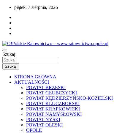
Przejdź
piątek, 7 sierpnia, 2026
do
treści
Portal opolskiego i polskiego ratownictwa.
Szukaj
O!Polskie Ratownictwo –
www.ratownictwo.opole.pl
Szukaj
STRONA GŁÓWNA
AKTUALNOŚCI
POWIAT BRZESKI
POWIAT GŁUBCZYCKI
POWIAT KĘDZIERZYŃSKO-KOZIELSKI
POWIAT KLUCZBORSKI
POWIAT KRAPKOWICKI
POWIAT NAMYSŁOWSKI
POWIAT NYSKI
POWIAT OLESKI
OPOLE