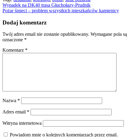
Nawigacja
Wypadek na DK40 trasa Głuchołazy-Prudnik
Pożar śmieci – problem wszystkich mieszkańców kamienicy
wpisu
Dodaj komentarz
Twój adres email nie zostanie opublikowany.
Wymagane pola są
oznaczone
*
Komentarz
*
Nazwa
*
Adres email
*
Witryna internetowa
Powiadom mnie o kolejnych komentarzach przez email.