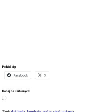
Podziel się:
Facebook
X
Dodaj do ulubionych:
Wczytywanie…
Tagi:
działania
,
kombajn
,
pożar
,
straż pożarna