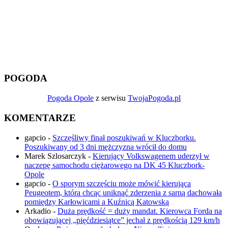
POGODA
Pogoda Opole
z serwisu
TwojaPogoda.pl
KOMENTARZE
gapcio
-
Szczęśliwy finał poszukiwań w Kluczborku.
Poszukiwany od 3 dni mężczyzna wrócił do domu
Marek Szlosarczyk
-
Kierujący Volkswagenem uderzył w
naczepę samochodu ciężarowego na DK 45 Kluczbork-
Opole
gapcio
-
O sporym szczęściu może mówić kierująca
Peugeotem, która chcąc uniknąć zderzenia z sarną dachowała
pomiędzy Karłowicami a Kuźnicą Katowską
Arkadio
-
Duża prędkość = duży mandat. Kierowca Forda na
obowiązującej „pięćdziesiątce” jechał z prędkością 129 km/h