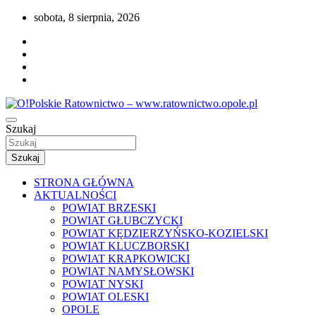
Przejdź
sobota, 8 sierpnia, 2026
do
treści
Portal opolskiego i polskiego ratownictwa.
Szukaj
O!Polskie Ratownictwo – www.ratownictwo
Szukaj
STRONA GŁÓWNA
AKTUALNOŚCI
POWIAT BRZESKI
POWIAT GŁUBCZYCKI
POWIAT KĘDZIERZYŃSKO-KOZIELSKI
POWIAT KLUCZBORSKI
POWIAT KRAPKOWICKI
POWIAT NAMYSŁOWSKI
POWIAT NYSKI
POWIAT OLESKI
OPOLE