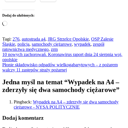
Dodaj do ulubionych:
Wczytywanie…
Tagi:
276
,
autostrada a4
,
JRG Strzelce Opolskie
,
OSP Zalesie
Śląskie
,
policja
,
samochody ciężarowe
,
wypadek
,
zespół
ratownictwa medycznego
,
zrm
Nawigacja
10 nowych zachorowań. Koronawirus raport dnia 24 sierpnia woj.
opolskie
wpisu
Płonie składowisko odpadów wielkogabarytowych – z pożarem
walczy 11 zastępów straży pożarnej
Jedna myśl na temat “
Wypadek na A4 –
zderzyły się dwa samochody ciężarowe
”
Pingback:
Wypadek na A4 – zderzyły się dwa samochody
ciężarowe - NYSA POLITYCZNIE
Dodaj komentarz