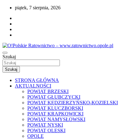
Przejdź
piątek, 7 sierpnia, 2026
do
treści
Portal opolskiego i polskiego ratownictwa.
Szukaj
O!Polskie Ratownictwo –
www.ratownictwo.opole.pl
Szukaj
STRONA GŁÓWNA
AKTUALNOŚCI
POWIAT BRZESKI
POWIAT GŁUBCZYCKI
POWIAT KĘDZIERZYŃSKO-KOZIELSKI
POWIAT KLUCZBORSKI
POWIAT KRAPKOWICKI
POWIAT NAMYSŁOWSKI
POWIAT NYSKI
POWIAT OLESKI
OPOLE