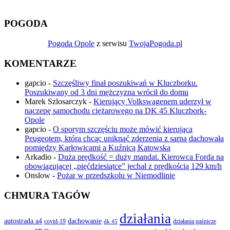
POGODA
Pogoda Opole
z serwisu
TwojaPogoda.pl
KOMENTARZE
gapcio
-
Szczęśliwy finał poszukiwań w Kluczborku.
Poszukiwany od 3 dni mężczyzna wrócił do domu
Marek Szlosarczyk
-
Kierujący Volkswagenem uderzył w
naczepę samochodu ciężarowego na DK 45 Kluczbork-
Opole
gapcio
-
O sporym szczęściu może mówić kierująca
Peugeotem, która chcąc uniknąć zderzenia z sarną dachowała
pomiędzy Karłowicami a Kuźnicą Katowską
Arkadio
-
Duża prędkość = duży mandat. Kierowca Forda na
obowiązującej „pięćdziesiątce” jechał z prędkością 129 km/h
Onslow
-
Pożar w przedszkolu w Niemodlinie
CHMURA TAGÓW
działania
autostrada a4
dachowanie
covid-19
działania gaśnicze
dk 45