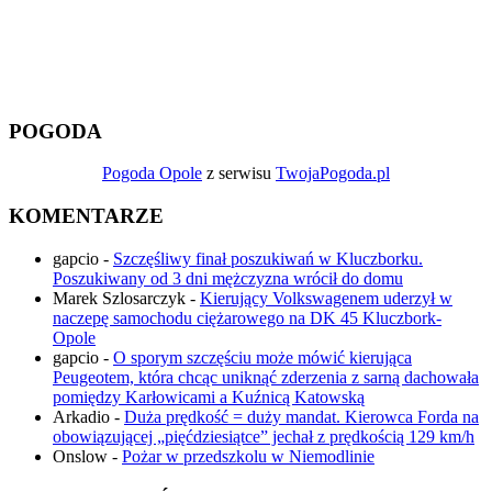
POGODA
Pogoda Opole
z serwisu
TwojaPogoda.pl
KOMENTARZE
gapcio
-
Szczęśliwy finał poszukiwań w Kluczborku.
Poszukiwany od 3 dni mężczyzna wrócił do domu
Marek Szlosarczyk
-
Kierujący Volkswagenem uderzył w
naczepę samochodu ciężarowego na DK 45 Kluczbork-
Opole
gapcio
-
O sporym szczęściu może mówić kierująca
Peugeotem, która chcąc uniknąć zderzenia z sarną dachowała
pomiędzy Karłowicami a Kuźnicą Katowską
Arkadio
-
Duża prędkość = duży mandat. Kierowca Forda na
obowiązującej „pięćdziesiątce” jechał z prędkością 129 km/h
Onslow
-
Pożar w przedszkolu w Niemodlinie