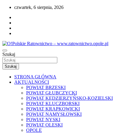
Przejdź
czwartek, 6 sierpnia, 2026
do
treści
Portal opolskiego i polskiego ratownictwa.
Szukaj
O!Polskie Ratownictwo –
www.ratownictwo.opole.pl
Szukaj
STRONA GŁÓWNA
AKTUALNOŚCI
POWIAT BRZESKI
POWIAT GŁUBCZYCKI
POWIAT KĘDZIERZYŃSKO-KOZIELSKI
POWIAT KLUCZBORSKI
POWIAT KRAPKOWICKI
POWIAT NAMYSŁOWSKI
POWIAT NYSKI
POWIAT OLESKI
OPOLE