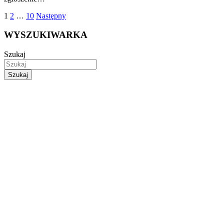
Stronicowanie
1
2
…
10
Następny
wpisów
WYSZUKIWARKA
Szukaj
Szukaj