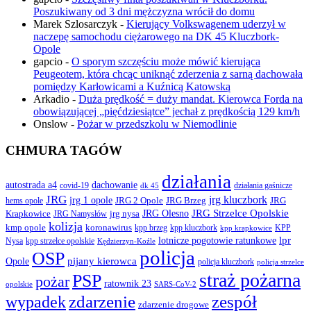
Poszukiwany od 3 dni mężczyzna wrócił do domu
Marek Szlosarczyk
-
Kierujący Volkswagenem uderzył w
naczepę samochodu ciężarowego na DK 45 Kluczbork-
Opole
gapcio
-
O sporym szczęściu może mówić kierująca
Peugeotem, która chcąc uniknąć zderzenia z sarną dachowała
pomiędzy Karłowicami a Kuźnicą Katowską
Arkadio
-
Duża prędkość = duży mandat. Kierowca Forda na
obowiązującej „pięćdziesiątce” jechał z prędkością 129 km/h
Onslow
-
Pożar w przedszkolu w Niemodlinie
CHMURA TAGÓW
działania
autostrada a4
dachowanie
covid-19
działania gaśnicze
dk 45
JRG
jrg kluczbork
jrg 1 opole
JRG 2 Opole
JRG Brzeg
JRG
hems opole
JRG Olesno
JRG Strzelce Opolskie
Krapkowice
jrg nysa
JRG Namysłów
kolizja
koronawirus
kmp opole
kpp brzeg
KPP
kpp kluczbork
kpp krapkowice
lotnicze pogotowie ratunkowe
lpr
Nysa
kpp strzelce opolskie
Kędzierzyn-Koźle
policja
OSP
pijany kierowca
Opole
policja kluczbork
policja strzelce
straż pożarna
PSP
pożar
ratownik 23
opolskie
SARS-CoV-2
zdarzenie
wypadek
zespół
zdarzenie drogowe