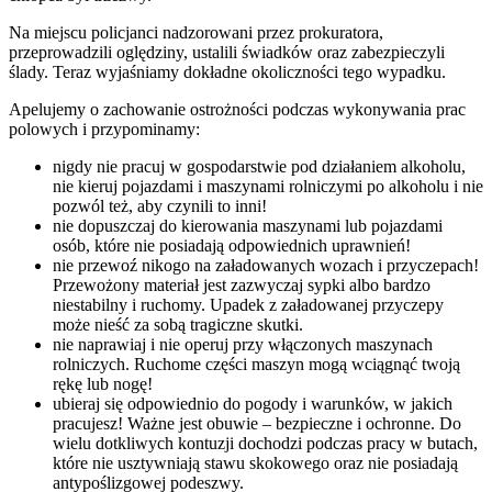
Na miejscu policjanci nadzorowani przez prokuratora,
przeprowadzili oględziny, ustalili świadków oraz zabezpieczyli
ślady. Teraz wyjaśniamy dokładne okoliczności tego wypadku.
Apelujemy o zachowanie ostrożności podczas wykonywania prac
polowych i przypominamy:
nigdy nie pracuj w gospodarstwie pod działaniem alkoholu,
nie kieruj pojazdami i maszynami rolniczymi po alkoholu i nie
pozwól też, aby czynili to inni!
nie dopuszczaj do kierowania maszynami lub pojazdami
osób, które nie posiadają odpowiednich uprawnień!
nie przewoź nikogo na załadowanych wozach i przyczepach!
Przewożony materiał jest zazwyczaj sypki albo bardzo
niestabilny i ruchomy. Upadek z załadowanej przyczepy
może nieść za sobą tragiczne skutki.
nie naprawiaj i nie operuj przy włączonych maszynach
rolniczych. Ruchome części maszyn mogą wciągnąć twoją
rękę lub nogę!
ubieraj się odpowiednio do pogody i warunków, w jakich
pracujesz! Ważne jest obuwie – bezpieczne i ochronne. Do
wielu dotkliwych kontuzji dochodzi podczas pracy w butach,
które nie usztywniają stawu skokowego oraz nie posiadają
antypoślizgowej podeszwy.