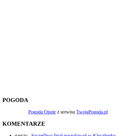
POGODA
Pogoda Opole
z serwisu
TwojaPogoda.pl
KOMENTARZE
gapcio
-
Szczęśliwy finał poszukiwań w Kluczborku.