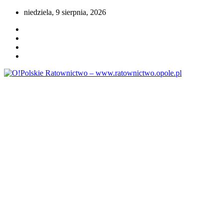
Przejdź
niedziela, 9 sierpnia, 2026
do
treści
Portal opolskiego i polskiego ratownictwa.
O!Polskie Ratownictwo –
www.ratownictwo.opole.pl