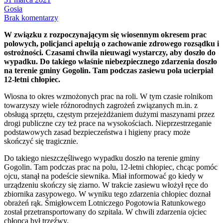
Gosia
Brak komentarzy
W związku z rozpoczynającym się wiosennym okresem prac
polowych, policjanci apelują o zachowanie zdrowego rozsądku i
ostrożności. Czasami chwila nieuwagi wystarczy, aby doszło do
wypadku. Do takiego właśnie niebezpiecznego zdarzenia doszło
na terenie gminy Gogolin. Tam podczas zasiewu pola ucierpiał
12-letni chłopiec.
Wiosna to okres wzmożonych prac na roli. W tym czasie rolnikom
towarzyszy wiele różnorodnych zagrożeń związanych m.in. z
obsługą sprzętu, częstym przejeżdżaniem dużymi maszynami przez
drogi publiczne czy też prace na wysokościach. Nieprzestrzeganie
podstawowych zasad bezpieczeństwa i higieny pracy może
skończyć się tragicznie.
Do takiego nieszczęśliwego wypadku doszło na terenie gminy
Gogolin. Tam podczas prac na polu, 12-letni chłopiec, chcąc pomóc
ojcu, stanął na podeście siewnika. Miał informować go kiedy w
urządzeniu skończy się ziarno. W trakcie zasiewu włożył ręce do
zbiornika zasypowego. W wyniku tego zdarzenia chłopiec doznał
obrażeń rąk. Śmigłowcem Lotniczego Pogotowia Ratunkowego
został przetransportowany do szpitala. W chwili zdarzenia ojciec
chłopca był trzeźwy.