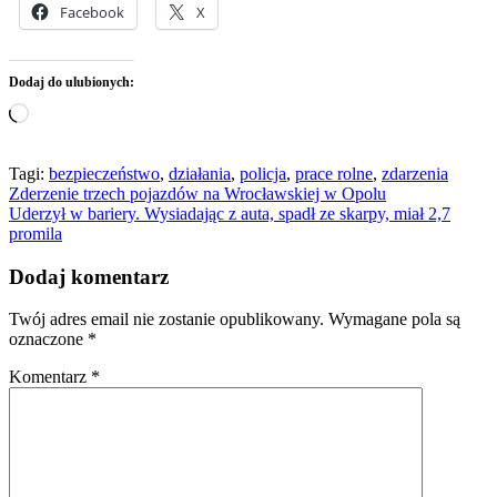
Facebook
X
Dodaj do ulubionych:
Wczytywanie…
Tagi:
bezpieczeństwo
,
działania
,
policja
,
prace rolne
,
zdarzenia
Nawigacja
Zderzenie trzech pojazdów na Wrocławskiej w Opolu
Uderzył w bariery. Wysiadając z auta, spadł ze skarpy, miał 2,7
wpisu
promila
Dodaj komentarz
Twój adres email nie zostanie opublikowany.
Wymagane pola są
oznaczone
*
Komentarz
*