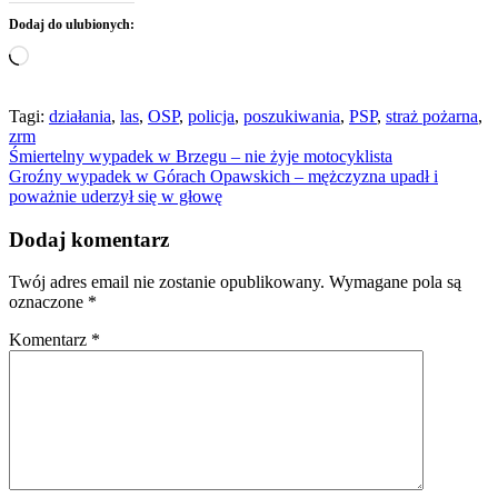
Dodaj do ulubionych:
Wczytywanie…
Tagi:
działania
,
las
,
OSP
,
policja
,
poszukiwania
,
PSP
,
straż pożarna
,
zrm
Nawigacja
Śmiertelny wypadek w Brzegu – nie żyje motocyklista
Groźny wypadek w Górach Opawskich – mężczyzna upadł i
wpisu
poważnie uderzył się w głowę
Dodaj komentarz
Twój adres email nie zostanie opublikowany.
Wymagane pola są
oznaczone
*
Komentarz
*