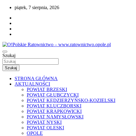
Przejdź
piątek, 7 sierpnia, 2026
do
treści
Portal opolskiego i polskiego ratownictwa.
Szukaj
O!Polskie Ratownictwo –
www.ratownictwo.opole.pl
Szukaj
STRONA GŁÓWNA
AKTUALNOŚCI
POWIAT BRZESKI
POWIAT GŁUBCZYCKI
POWIAT KĘDZIERZYŃSKO-KOZIELSKI
POWIAT KLUCZBORSKI
POWIAT KRAPKOWICKI
POWIAT NAMYSŁOWSKI
POWIAT NYSKI
POWIAT OLESKI
OPOLE