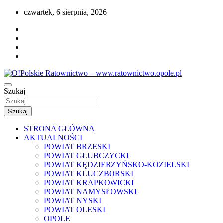
Przejdź
czwartek, 6 sierpnia, 2026
do
treści
Portal opolskiego i polskiego ratownictwa.
Szukaj
O!Polskie Ratownictwo – www.ratownictwo
Szukaj
STRONA GŁÓWNA
AKTUALNOŚCI
POWIAT BRZESKI
POWIAT GŁUBCZYCKI
POWIAT KĘDZIERZYŃSKO-KOZIELSKI
POWIAT KLUCZBORSKI
POWIAT KRAPKOWICKI
POWIAT NAMYSŁOWSKI
POWIAT NYSKI
POWIAT OLESKI
OPOLE