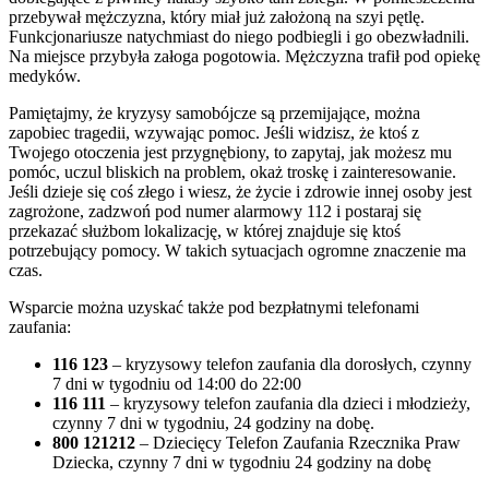
przebywał mężczyzna, który miał już założoną na szyi pętlę.
Funkcjonariusze natychmiast do niego podbiegli i go obezwładnili.
Na miejsce przybyła załoga pogotowia. Mężczyzna trafił pod opiekę
medyków.
Pamiętajmy, że kryzysy samobójcze są przemijające, można
zapobiec tragedii, wzywając pomoc. Jeśli widzisz, że ktoś z
Twojego otoczenia jest przygnębiony, to zapytaj, jak możesz mu
pomóc, uczul bliskich na problem, okaż troskę i zainteresowanie.
Jeśli dzieje się coś złego i wiesz, że życie i zdrowie innej osoby jest
zagrożone, zadzwoń pod numer alarmowy 112 i postaraj się
przekazać służbom lokalizację, w której znajduje się ktoś
potrzebujący pomocy. W takich sytuacjach ogromne znaczenie ma
czas.
Wsparcie można uzyskać także pod bezpłatnymi telefonami
zaufania:
116 123
– kryzysowy telefon zaufania dla dorosłych, czynny
7 dni w tygodniu od 14:00 do 22:00
116 111
– kryzysowy telefon zaufania dla dzieci i młodzieży,
czynny 7 dni w tygodniu, 24 godziny na dobę.
800 121212
– Dziecięcy Telefon Zaufania Rzecznika Praw
Dziecka, czynny 7 dni w tygodniu 24 godziny na dobę