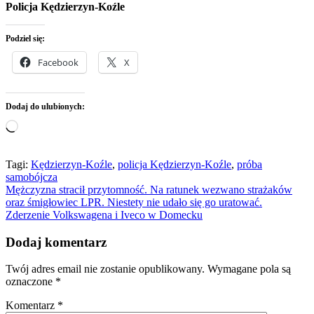
Policja Kędzierzyn-Koźle
Podziel się:
Facebook
X
Dodaj do ulubionych:
Wczytywanie…
Tagi:
Kędzierzyn-Koźle
,
policja Kędzierzyn-Koźle
,
próba
samobójcza
Nawigacja
Mężczyzna stracił przytomność. Na ratunek wezwano strażaków
oraz śmigłowiec LPR. Niestety nie udało się go uratować.
wpisu
Zderzenie Volkswagena i Iveco w Domecku
Dodaj komentarz
Twój adres email nie zostanie opublikowany.
Wymagane pola są
oznaczone
*
Komentarz
*