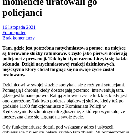
momencie uratowali go
policjanci
16 listopada 2021
Fotoreporter
Brak komentarzy
Tam, gdzie jest potrzebna natychmiastowa pomoc, na miejsce
są kierowane służby ratunkowe. Często jako pierwsi docierają
policjanci z prewencji. Tak było i tym razem. Liczyła się każda
sekunda. Dzięki natychmiastowej reakcji dzielnicowych,
mężczyzna który chciał targnąć się na swoje życie został
uratowany.
Dzielnicowi w swojej służbie spotykają się z różnymi sytuacjami.
Pomagają i chronią kiedy dostrzegają przemoc, interweniują tam,
gdzie jest łamane prawo. Ratują zdrowie i życie ludzkie, kiedy jest
ono zagrożone. Tak było podczas piątkowej służby, kiedy tuż po
godzinie 11:00 funkcjonariusze z Komisariatu Policji w
Kędzierzynie-Koźlu otrzymali zgłoszenie, z którego wynikało, że
mężczyzna chce się targnąć na swoje życie.
Gdy funkcjonariusze dotarli pod wskazany adres i usłyszeli
dobiegające z piwnicy hałasy szybko tam zbiegli. W pomieszczeniu