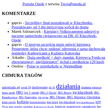
Pogoda Opole
z serwisu
TwojaPogoda.pl
KOMENTARZE
gapcio
-
Szczęśliwy finał poszukiwań w Kluczborku.
Poszukiwany od 3 dni mężczyzna wrócił do domu
Marek Szlosarczyk
-
Kierujący Volkswagenem uderzył w
naczepę samochodu ciężarowego na DK 45 Kluczbork-
Opole
gapcio
-
O sporym szczęściu może mówić kierująca
Peugeotem, która chcąc uniknąć zderzenia z sarną dachowała
pomiędzy Karłowicami a Kuźnicą Katowską
Arkadio
-
Duża prędkość = duży mandat. Kierowca Forda na
obowiązującej „pięćdziesiątce” jechał z prędkością 129 km/h
Onslow
-
Pożar w przedszkolu w Niemodlinie
CHMURA TAGÓW
działania
autostrada a4
dachowanie
covid-19
działania gaśnicze
dk 45
JRG
jrg kluczbork
jrg 1 opole
JRG 2 Opole
JRG Brzeg
JRG
hems opole
JRG Olesno
JRG Strzelce Opolskie
Krapkowice
jrg nysa
JRG Namysłów
kolizja
koronawirus
kmp opole
kpp brzeg
KPP
kpp kluczbork
kpp krapkowice
lotnicze pogotowie ratunkowe
lpr
Nysa
kpp strzelce opolskie
Kędzierzyn-Koźle