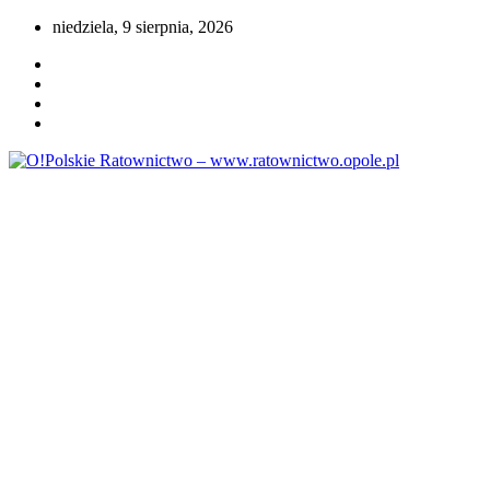
Przejdź
niedziela, 9 sierpnia, 2026
do
treści
Portal opolskiego i polskiego ratownictwa.
O!Polskie Ratownictwo –
www.ratownictwo.opole.pl