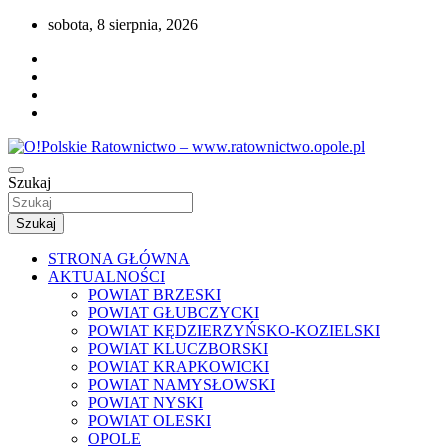
Przejdź
sobota, 8 sierpnia, 2026
do
treści
Portal opolskiego i polskiego ratownictwa.
Szukaj
O!Polskie Ratownictwo – www.ratownictwo
Szukaj
STRONA GŁÓWNA
AKTUALNOŚCI
POWIAT BRZESKI
POWIAT GŁUBCZYCKI
POWIAT KĘDZIERZYŃSKO-KOZIELSKI
POWIAT KLUCZBORSKI
POWIAT KRAPKOWICKI
POWIAT NAMYSŁOWSKI
POWIAT NYSKI
POWIAT OLESKI
OPOLE