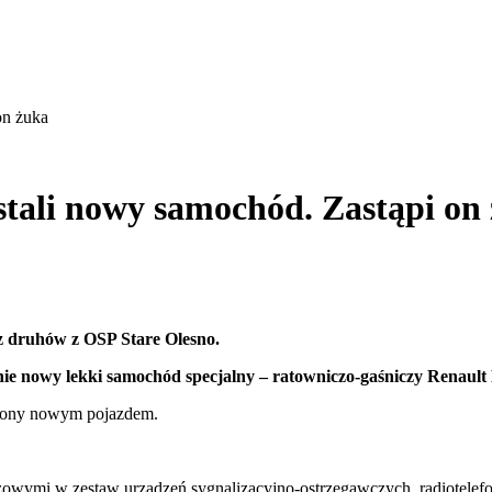
on żuka
stali nowy samochód. Zastąpi on
z druhów z OSP Stare Olesno.
ie nowy lekki samochód specjalny – ratowniczo-gaśniczy Renault 
ąpiony nowym pojazdem.
żowymi w zestaw urządzeń sygnalizacyjno-ostrzegawczych, radiotele