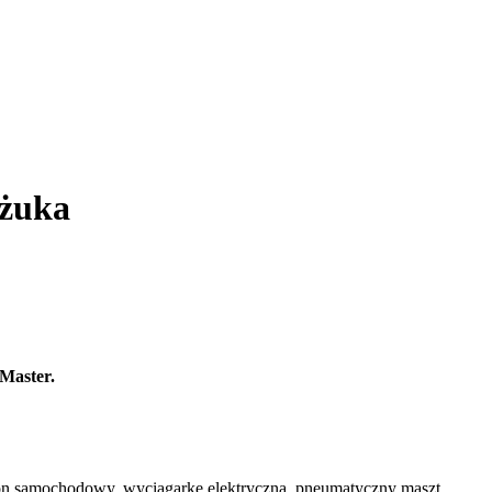
 żuka
Master.
fon samochodowy, wyciągarkę elektryczną, pneumatyczny maszt