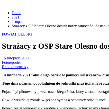
Home
2021
listopad
Strażacy z OSP Stare Olesno dostali nowy samochód. Zastąpi 
POWIAT OLESKI
Strażacy z OSP Stare Olesno do
16 listopada 2021
Fotoreporter
Brak komentarzy
14 listopada 2021 roku długo będzie w pamięci mieszkańców ora
Tego dnia późnym popołudniem do jednostki przyjechał fabryczn
Pojazd był pilotowany przez strażackiego żuka, który zostanie zast
Chwile wcześniej została włączona syrena a ochotnicy odpalili race.
Pojazd został wyposażony zgodnie z wymogami technicznymi i bran