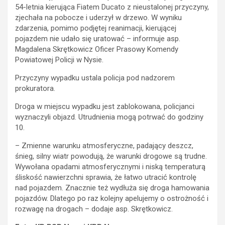
54-letnia kierująca Fiatem Ducato z nieustalonej przyczyny,
zjechała na pobocze i uderzył w drzewo. W wyniku
zdarzenia, pomimo podjętej reanimacji, kierującej
pojazdem nie udało się uratować – informuje asp.
Magdalena Skrętkowicz Oficer Prasowy Komendy
Powiatowej Policji w Nysie.
Przyczyny wypadku ustala policja pod nadzorem
prokuratora.
Droga w miejscu wypadku jest zablokowana, policjanci
wyznaczyli objazd. Utrudnienia mogą potrwać do godziny
10.
– Zmienne warunku atmosferyczne, padający deszcz,
śnieg, silny wiatr powodują, że warunki drogowe są trudne.
Wywołana opadami atmosferycznymi i niską temperaturą
śliskość nawierzchni sprawia, że łatwo utracić kontrolę
nad pojazdem. Znacznie też wydłuża się droga hamowania
pojazdów. Dlatego po raz kolejny apelujemy o ostrożność i
rozwagę na drogach – dodaje asp. Skrętkowicz.