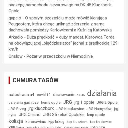
naczepę samochodu ciężarowego na DK 45 Kluczbork-
Opole
gapcio
-
O sporym szczęściu może mówić kierująca
Peugeotem, która chcąc uniknąć zderzenia z sarną
dachowała pomiędzy Karłowicami a Kuźnicą Katowską
Arkadio
-
Duża prędkość = duży mandat. Kierowca Forda
na obowiązującej „pięćdziesiątce” jechał z prędkością 129
km/h
Onslow
-
Pożar w przedszkolu w Niemodlinie
CHMURA TAGÓW
działania
autostrada a4
dachowanie
covid-19
dk 45
JRG
jrg 1 opole
hems opole
JRG 2 Opole
działania gaśnicze
jrg kluczbork
JRG Brzeg
JRG Krapkowice
jrg
JRG Namysłów
JRG Strzelce Opolskie
JRG Olesno
nysa
kmp opole
kolizja
koronawirus
kpp brzeg
kpp kluczbork
kpp krapkowice
lotnicze
KPP Nysa
kpp strzelce opolskie
Kędzierzyn-Koźle