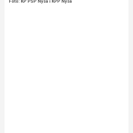
Foto: KP PSP Nysa i KPP Nysa