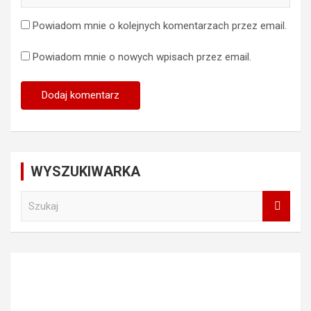
Powiadom mnie o kolejnych komentarzach przez email.
Powiadom mnie o nowych wpisach przez email.
WYSZUKIWARKA
S
z
u
k
a
j