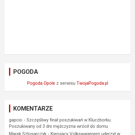
POGODA
Pogoda Opole
z serwisu
TwojaPogoda.pl
KOMENTARZE
gapcio
-
Szczęśliwy finał poszukiwań w Kluczborku.
Poszukiwany od 3 dni mężczyzna wrócił do domu
Marek Szlosarczyk
-
Kierujący Volkswagenem uderzył w