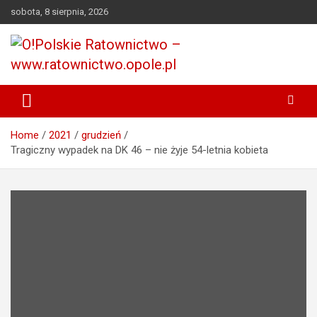
Przejdź
sobota, 8 sierpnia, 2026
do
treści
Portal opolskiego i polskiego ratownictwa.
O!Polskie Ratownictwo –
www.ratownictwo.opole.pl
Home
2021
grudzień
Tragiczny wypadek na DK 46 – nie żyje 54-letnia kobieta