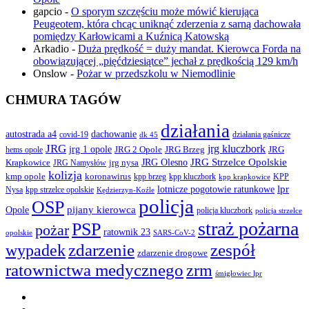
gapcio
-
O sporym szczęściu może mówić kierująca
Peugeotem, która chcąc uniknąć zderzenia z sarną dachowała
pomiędzy Karłowicami a Kuźnicą Katowską
Arkadio
-
Duża prędkość = duży mandat. Kierowca Forda na
obowiązującej „pięćdziesiątce” jechał z prędkością 129 km/h
Onslow
-
Pożar w przedszkolu w Niemodlinie
CHMURA TAGÓW
działania
autostrada a4
dachowanie
covid-19
działania gaśnicze
dk 45
JRG
jrg kluczbork
jrg 1 opole
JRG 2 Opole
JRG Brzeg
JRG
hems opole
JRG Olesno
JRG Strzelce Opolskie
Krapkowice
jrg nysa
JRG Namysłów
kolizja
koronawirus
kmp opole
kpp brzeg
KPP
kpp kluczbork
kpp krapkowice
lotnicze pogotowie ratunkowe
lpr
Nysa
kpp strzelce opolskie
Kędzierzyn-Koźle
policja
OSP
pijany kierowca
Opole
policja kluczbork
policja strzelce
straż pożarna
PSP
pożar
ratownik 23
opolskie
SARS-CoV-2
zdarzenie
wypadek
zespół
zdarzenie drogowe
ratownictwa medycznego
zrm
śmigłowiec lpr