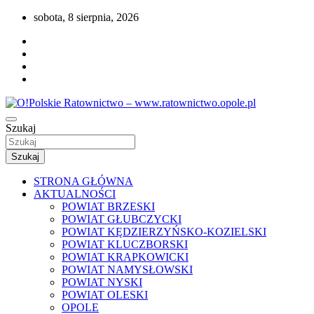
Przejdź
sobota, 8 sierpnia, 2026
do
treści
Portal opolskiego i polskiego ratownictwa.
Szukaj
O!Polskie Ratownictwo –
www.ratownictwo.opole.pl
Szukaj
STRONA GŁÓWNA
AKTUALNOŚCI
POWIAT BRZESKI
POWIAT GŁUBCZYCKI
POWIAT KĘDZIERZYŃSKO-KOZIELSKI
POWIAT KLUCZBORSKI
POWIAT KRAPKOWICKI
POWIAT NAMYSŁOWSKI
POWIAT NYSKI
POWIAT OLESKI
OPOLE