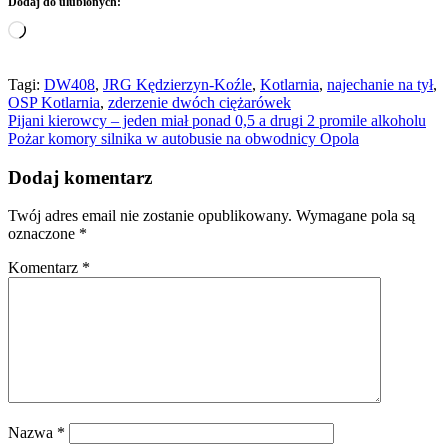
Dodaj do ulubionych:
Wczytywanie…
Tagi:
DW408
,
JRG Kędzierzyn-Koźle
,
Kotlarnia
,
najechanie na tył
,
OSP Kotlarnia
,
zderzenie dwóch ciężarówek
Nawigacja
Pijani kierowcy – jeden miał ponad 0,5 a drugi 2 promile alkoholu
Pożar komory silnika w autobusie na obwodnicy Opola
wpisu
Dodaj komentarz
Twój adres email nie zostanie opublikowany.
Wymagane pola są
oznaczone
*
Komentarz
*
Nazwa
*